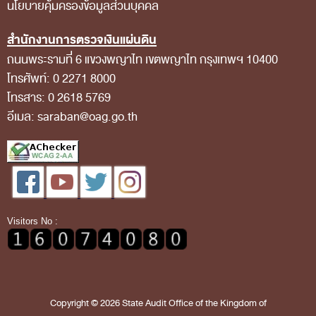
นโยบายคุ้มครองข้อมูลส่วนบุคคล
การป้องกันการทุจริต
การส่งเสริมความโปร่งใส
สำนักงานการตรวจเงินแผ่นดิน
ถนนพระรามที่ 6 แขวงพญาไท เขตพญาไท กรุงเทพฯ 10400
การเปิดโอกาสให้เกิดการมีส่วนร่วม
โทรศัพท์: 0 2271 8000
การขับเคลื่อนจริยธรรม
โทรสาร: 0 2618 5769
รายงานผลการปฏิบัติงานประจำปี
อีเมล: saraban@oag.go.th
รายงานผลการดำเนินงานของ สตง.
แผน/ผลการปฏิบัติงานและการใช้จ่าย
แผนพัฒนาทรัพยากรบุคคล
รายงานการรับทรัพย์สินหรือประโยชน์อื่นใดโดย
Visitors No :
ธรรมจรรยา
รายงานของผู้สอบบัญชีและรายงานการเงินของ สตง.
รายงานผลตามนโยบาย No Gift Policy
Copyright © 2026 State Audit Office of the Kingdom of
คลังความรู้