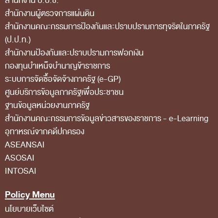
สำนักงาน ป.ป.ช.
สำนักงานผู้ตรวจการแผ่นดิน
สถิติการตรวจสอบรายงานการเงิน
สำนักงานคณะกรรมการป้องกันและปราบปรามการทุจริตในภาครัฐ
ข้อมูลสาธารณะ
(ป.ป.ท.)
ข่าวสารการจัดซื้อจัดจ้างของ สตง.
สำนักงานป้องกันและปราบปรามการฟอกเงิน
กองทุนบำเหน็จบำนาญข้าราชการ
แผนการจัดซื้อจัดจ้าง
ระบบการจัดซื้อจัดจ้างภาครัฐ (e-GP)
ประกาศประกวดราคา/ราคากลาง/ขายพัสดุเสื่อม
ศูนย์บริการข้อมูลภาครัฐเพื่อประชาชน
สภาพ
ฐานข้อมูลหน่วยงานภาครัฐ
สํานักงานคณะกรรมการข้อมูลข่าวสารของราชการ - e-Learning
สรุปผลการจัดซื้อจัดจ้าง
อุทาหรณ์จากคดีปกครอง
ข้อมูลสาระสำคัญในสัญญา
ASEANSAI
การรายงานผลการจัดซื้อจัดจ้าง หรือการจัดการ
ASOSAI
INTOSAI
พัสดุ
การประเมิน ITA
Policy Menu
ศูนย์ข้อมูลข่าวสารของราชการ
นโยบายเว็บไซต์