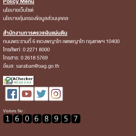
Policy Menu
การป้องกันการทุจริต
นโยบายเว็บไซต์
การส่งเสริมความโปร่งใส
นโยบายคุ้มครองข้อมูลส่วนบุคคล
การเปิดโอกาสให้เกิดการมีส่วนร่วม
สำนักงานการตรวจเงินแผ่นดิน
การขับเคลื่อนจริยธรรม
ถนนพระรามที่ 6 แขวงพญาไท เขตพญาไท กรุงเทพฯ 10400
รายงานผลการปฏิบัติงานประจำปี
โทรศัพท์: 0 2271 8000
โทรสาร: 0 2618 5769
รายงานผลการดำเนินงานของ สตง.
อีเมล: saraban@oag.go.th
แผน/ผลการปฏิบัติงานและการใช้จ่าย
แผนพัฒนาทรัพยากรบุคคล
รายงานการรับทรัพย์สินหรือประโยชน์อื่นใดโดย
ธรรมจรรยา
Visitors No :
รายงานของผู้สอบบัญชีและรายงานการเงินของ สตง.
รายงานผลตามนโยบาย No Gift Policy
คลังความรู้