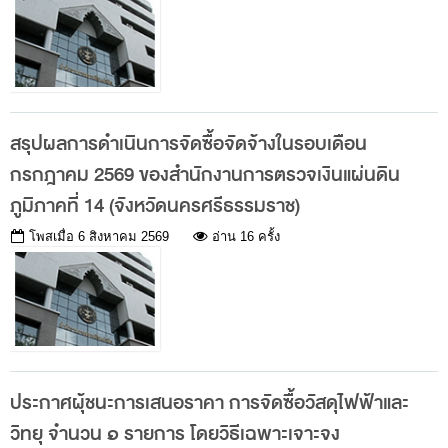
การป้องกันการทุจริต
การส่งเสริมความโปร่งใส
การเปิดโอกาสให้เกิดการมีส่วนร่วม
การขับเคลื่อนจริยธรรม
สรุปผลการดำเนินการจัดซื้อจัดจ้างในรอบเดือน
รายงานผลการปฏิบัติงานประจำปี
กรกฎาคม 2569 ของสำนักงานการตรวจเงินแผ่นดิน
รายงานผลการดำเนินงานของ สตง.
ภูมิภาคที่ 14 (จังหวัดนครศรีธรรมราช)
แผน/ผลการปฏิบัติงานและการใช้จ่าย
โพสเมื่อ
6 สิงหาคม 2569
อ่าน 16 ครั้ง
แผนพัฒนาทรัพยากรบุคคล
รายงานการรับทรัพย์สินหรือประโยชน์อื่นใดโดย
ธรรมจรรยา
รายงานของผู้สอบบัญชีและรายงานการเงินของ สตง.
ประกาศผุ้ชนะการเสนอราคา การจัดซื้อวัสดุไฟฟ้าและ
รายงานผลตามนโยบาย No Gift Policy
วิทยุ จำนวน ๑ รายการ โดยวิธีเฉพาะเจาะจง
คลังความรู้