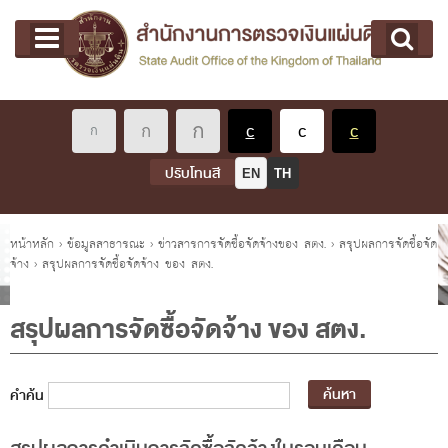
หน้าแรก
Main menu
เกี่ยวกับ คตง.
คณะกรรมการตรวจเงินแผ่นดิน
นโยบายการตรวจเงินแผ่นดิน
หลักเกณฑ์มาตรฐานเกี่ยวกับการตรวจเงินแผ่นดิน
ปรับโทนสี
EN
TH
เกี่ยวกับ ผตง.
ผู้ว่าการตรวจเงินแผ่นดิน
คุณอยู่ที่
หน้าหลัก
›
ข้อมูลสาธารณะ
›
ข่าวสารการจัดซื้อจัดจ้างของ สตง.
›
สรุปผลการจัดซื้อจัด
จ้าง
›
สรุปผลการจัดซื้อจัดจ้าง ของ สตง.
การบริหารและพัฒนาทรัพยากรบุคคล
เกี่ยวกับ สตง.
สรุปผลการจัดซื้อจัดจ้าง ของ สตง.
ประวัติสำนักงานการตรวจเงินแผ่นดิน
พรป. ว่าด้วยการตรวจเงินแผ่นดิน พ.ศ. 2561
คำค้น
แผนปฏิบัติราชการ ระยะ 5 ปี (พ.ศ. 2566 - 2570)