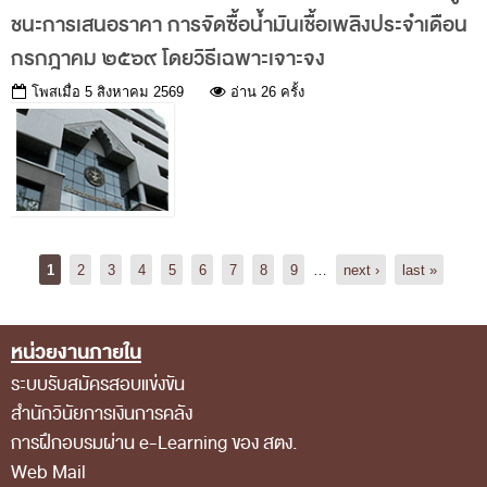
คำถามที่พบบ่อย
ชนะการเสนอราคา การจัดซื้อน้ำมันเชื้อเพลิงประจำเดือน
ดาวน์โหลดเอกสาร
กรกฎาคม ๒๕๖๙ โดยวิธีเฉพาะเจาะจง
คำวินิจฉัยความผิดวินัยการเงินการคลัง
โพสเมื่อ
5 สิงหาคม 2569
อ่าน 26 ครั้ง
ดาวน์โหลด
Pages
1
2
3
4
5
6
7
8
9
…
next ›
last »
หน่วยงานภายใน
Footer Menu
ระบบรับสมัครสอบแข่งขัน
สำนักวินัยการเงินการคลัง
การฝึกอบรมผ่าน e-Learning ของ สตง.
Web Mail