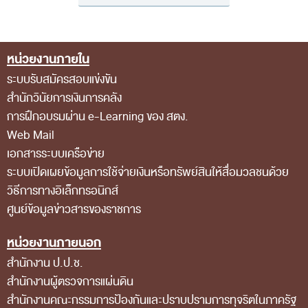
สถิติการตรวจสอบรายงานการเงิน
ข้อมูลสาธารณะ
หน่วยงานภายใน
Footer Menu
ข่าวสารการจัดซื้อจัดจ้างของ สตง.
ระบบรับสมัครสอบแข่งขัน
แผนการจัดซื้อจัดจ้าง
สำนักวินัยการเงินการคลัง
การฝึกอบรมผ่าน e-Learning ของ สตง.
ประกาศประกวดราคา/ราคากลาง/ขายพัสดุเสื่อม
Web Mail
สภาพ
เอกสารระบบเครือข่าย
สรุปผลการจัดซื้อจัดจ้าง
ระบบเปิดเผยข้อมูลการใช้จ่ายเงินหรือทรัพย์สินให้สื่อมวลชนด้วย
วิธีการทางอิเล็กทรอนิกส์
ข้อมูลสาระสำคัญในสัญญา
ศูนย์ข้อมูลข่าวสารของราชการ
การรายงานผลการจัดซื้อจัดจ้าง หรือการจัดการ
หน่วยงานภายนอก
พัสดุ
สำนักงาน ป.ป.ช.
การประเมิน ITA
สำนักงานผู้ตรวจการแผ่นดิน
ศูนย์ข้อมูลข่าวสารของราชการ
สำนักงานคณะกรรมการป้องกันและปราบปรามการทุจริตในภาครัฐ