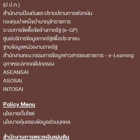
การป้องกันการทุจริต
(ป.ป.ท.)
สำนักงานป้องกันและปราบปรามการฟอกเงิน
การส่งเสริมความโปร่งใส
กองทุนบำเหน็จบำนาญข้าราชการ
การเปิดโอกาสให้เกิดการมีส่วนร่วม
ระบบการจัดซื้อจัดจ้างภาครัฐ (e-GP)
การขับเคลื่อนจริยธรรม
ศูนย์บริการข้อมูลภาครัฐเพื่อประชาชน
ฐานข้อมูลหน่วยงานภาครัฐ
รายงานผลการปฏิบัติงานประจำปี
สํานักงานคณะกรรมการข้อมูลข่าวสารของราชการ - e-Learning
รายงานผลการดำเนินงานของ สตง.
อุทาหรณ์จากคดีปกครอง
แผน/ผลการปฏิบัติงานและการใช้จ่าย
ASEANSAI
ASOSAI
แผนพัฒนาทรัพยากรบุคคล
INTOSAI
รายงานการรับทรัพย์สินหรือประโยชน์อื่นใดโดย
Policy Menu
ธรรมจรรยา
นโยบายเว็บไซต์
รายงานของผู้สอบบัญชีและรายงานการเงินของ สตง.
นโยบายคุ้มครองข้อมูลส่วนบุคคล
รายงานผลตามนโยบาย No Gift Policy
สำนักงานการตรวจเงินแผ่นดิน
คลังความรู้