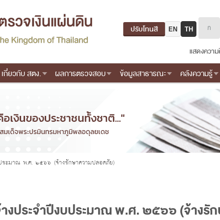
ปรับโทนสี
EN
TH
แสดงความค
เกี่ยวกับ สตง.
ผลการตรวจสอบ
ข้อมูลสาธารณะ
คลังความรู้
บประมาณ พ.ศ. ๒๕๖๖ (จ้างรักษาความปลอดภัย)
จ้างประจำปีงบประมาณ พ.ศ. ๒๕๖๖ (จ้างร