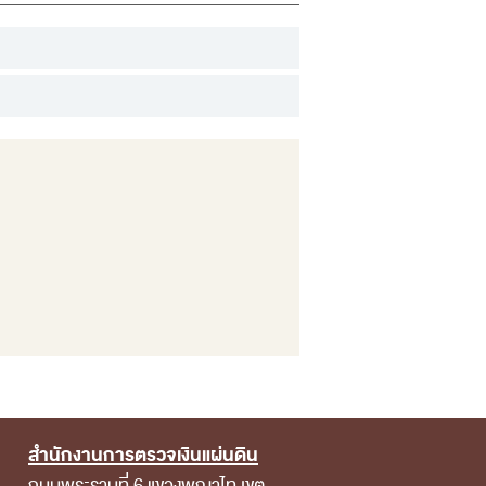
สำนักงานการตรวจเงินแผ่นดิน
ถนนพระรามที่ 6 แขวงพญาไท เขต