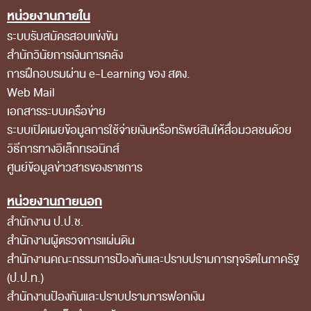
หน่วยงานภายใน
Footer Menu
สถิติการตรวจสอบรายงานการเงิน
ระบบรับสมัครสอบแข่งขัน
ข้อมูลสาธารณะ
สำนักวินัยการเงินการคลัง
ข่าวสารการจัดซื้อจัดจ้างของ สตง.
การฝึกอบรมผ่าน e-Learning ของ สตง.
Web Mail
แผนการจัดซื้อจัดจ้าง
เอกสารระบบเครือข่าย
ประกาศประกวดราคา/ราคากลาง/ขายพัสดุเสื่อม
ระบบเปิดเผยข้อมูลการใช้จ่ายเงินหรือทรัพย์สินให้สื่อมวลชนด้วย
สภาพ
วิธีการทางอิเล็กทรอนิกส์
ศูนย์ข้อมูลข่าวสารของราชการ
สรุปผลการจัดซื้อจัดจ้าง
ข้อมูลสาระสำคัญในสัญญา
หน่วยงานภายนอก
การรายงานผลการจัดซื้อจัดจ้าง หรือการจัดการ
สำนักงาน ป.ป.ช.
สำนักงานผู้ตรวจการแผ่นดิน
พัสดุ
สำนักงานคณะกรรมการป้องกันและปราบปรามการทุจริตในภาครัฐ
การประเมิน ITA
(ป.ป.ท.)
ศูนย์ข้อมูลข่าวสารของราชการ
สำนักงานป้องกันและปราบปรามการฟอกเงิน