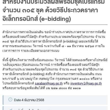
สำหรับงานประมวลผลพร้อมชุดโปรแกรม
พระราชดำรัส รัชกาลที่ 9
จำนวน ๓๐๕ ชุด ด้วยวิธีประกวดราคา
ผู้บริหารสำนักงานการตรวจเงินแผ่นดิน
อิเล็กทรอนิกส์ (e-bidding)
รองผู้ว่าการตรวจเงินแผ่นดิน
ผู้ตรวจเงินแผ่นดิน (สตภ.1-15)
สำนักงานการตรวจเงินแผ่นดิน ขอนำร่างประกาศประกวดราคาการการจัดซื้อ
ที่ปรึกษาการตรวจเงินแผ่นดิน
เครื่องคอมพิวเตอร์โน้ตบุ๊ก สำหรับงานประมวลผลพร้อมชุดโปรแกรม จำนวน
๓๐๕ ชุด ด้วยวิธีประกวดราคาอิเล็กทรอนิกส์ (e-bidding) เผยแพร่เพื่อให้
ผู้ช่วยผู้ว่าการตรวจเงินแผ่นดิน
สาธารณชนเสนอแนะ วิจารณ์ ระหว่างวันที่ ๘ - ๑๑ ธันวาคม ๒๕๖๘ ภายใน
เวลาราชการ รายละเอียดตามเอกสารแนบ
รองผู้ตรวจเงินแผ่นดิน (สตภ.1-15)
ทั้งนี้ ผู้ที่สนใจสามารถยื่นข้อเสนอแนะ วิจารณ์ ได้ด้วยตนเองหรือทางไปรษณีย์
ที่ปรึกษาประจำสำนักงาน
วงเล็บมุมซอง (ข้อเสนอแนะวิจารณ์ การจัดซื้อเครื่องคอมพิวเตอร์โน้ตบุ๊ก
สำหรับงานประมวลผลพร้อมชุดโปรแกรม จำนวน ๓๐๕ ชุด ด้วยวิธีประกวด
ผู้บริหารเทคโนโลยีสารสนเทศระดับสูง (CIO)
ราคาอิเล็กทรอนิกส์ (e-bidding) ส่งถึง สำนักงานการตรวจเงินแผ่นดิน ถนน
หน้าที่และอำนาจ และการแบ่งส่วนราชการ
พระรามที่ ๖ แขวงพญาไท เขตพญาไท กรุงเทพมหานคร ๑๐๔๐๐ หรือทาง
ไปรษณีย์อิเล็กทรอนิกส์
saraban@oag.go.th
หรือ
inventory1@oag.go.th
หน้าที่และอำนาจ
หรือสอบถามข้อมูลเพิ่มเติมได้ที่ ๐๒ ๒๗๑ ๘๐๐๐ ต่อ ๑๑๐๑
โครงสร้างหน่วยงาน
Date
4 ธันวาคม 2568
ภาพรวม