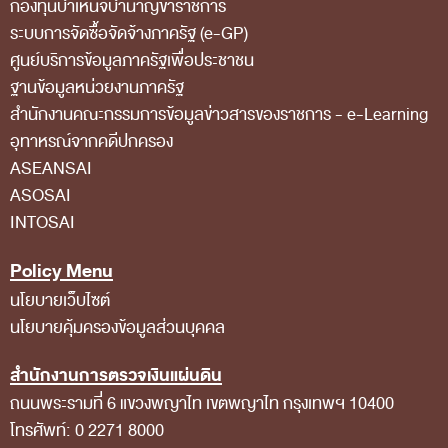
กองทุนบำเหน็จบำนาญข้าราชการ
การป้องกันการทุจริต
ระบบการจัดซื้อจัดจ้างภาครัฐ (e-GP)
การส่งเสริมความโปร่งใส
ศูนย์บริการข้อมูลภาครัฐเพื่อประชาชน
การเปิดโอกาสให้เกิดการมีส่วนร่วม
ฐานข้อมูลหน่วยงานภาครัฐ
สํานักงานคณะกรรมการข้อมูลข่าวสารของราชการ - e-Learning
การขับเคลื่อนจริยธรรม
อุทาหรณ์จากคดีปกครอง
รายงานผลการปฏิบัติงานประจำปี
ASEANSAI
รายงานผลการดำเนินงานของ สตง.
ASOSAI
INTOSAI
แผน/ผลการปฏิบัติงานและการใช้จ่าย
แผนพัฒนาทรัพยากรบุคคล
Policy Menu
รายงานการรับทรัพย์สินหรือประโยชน์อื่นใดโดย
นโยบายเว็บไซต์
นโยบายคุ้มครองข้อมูลส่วนบุคคล
ธรรมจรรยา
รายงานของผู้สอบบัญชีและรายงานการเงินของ สตง.
สำนักงานการตรวจเงินแผ่นดิน
ถนนพระรามที่ 6 แขวงพญาไท เขตพญาไท กรุงเทพฯ 10400
รายงานผลตามนโยบาย No Gift Policy
โทรศัพท์: 0 2271 8000
คลังความรู้