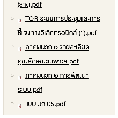
(ร่าง).pdf
สถิติการตรวจสอบรายงานการเงิน
TOR ระบบการประชุมและการ
ข้อมูลสาธารณะ
ข่าวสารการจัดซื้อจัดจ้างของ สตง.
ชี้แจงทางอิเล็กทรอนิกส์ (1).pdf
แผนการจัดซื้อจัดจ้าง
ภาคผนวก ๑ รายละเอียด
ประกาศประกวดราคา/ราคากลาง/ขายพัสดุเสื่อม
สภาพ
คุณลักษณะเฉพาะฯ.pdf
สรุปผลการจัดซื้อจัดจ้าง
ภาคผนวก ๒ การพัฒนา
ข้อมูลสาระสำคัญในสัญญา
การรายงานผลการจัดซื้อจัดจ้าง หรือการจัดการ
ระบบ.pdf
พัสดุ
แบบ บก 05.pdf
การประเมิน ITA
ศูนย์ข้อมูลข่าวสารของราชการ