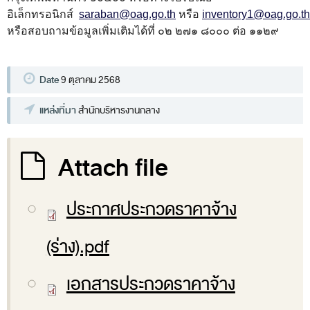
ส่วนกลาง
อิเล็กทรอนิกส์
saraban@oag.go.th
หรือ
inventory1@oag.go.th
หรือสอบถามข้อมูลเพิ่มเติมได้ที่ ๐๒ ๒๗๑ ๘๐๐๐ ต่อ ๑๑๒๙
ส่วนภูมิภาค
คณะกรรมการตรวจสอบของสำนักงานการตรวจเงิน
Date
9 ตุลาคม 2568
แผ่นดิน
โครงสร้างคณะกรรมการตรวจสอบ
แหล่งที่มา
สำนักบริหารงานกลาง
เอกสารที่เกี่ยวข้องกับคณะกรรมการตรวจสอบ
Attach file
คณะกรรมการมาตรฐานจริยธรรมของเจ้าหน้าที่และ
บุคลากรอื่น
ประกาศประกวดราคาจ้าง
โครงสร้างคณะกรรมการ
เอกสารที่เกี่ยวข้อง
(ร่าง).pdf
ตราสัญลักษณ์ สตง.
เอกสารประกวดราคาจ้าง
ผลการตรวจสอบ
ผลการตรวจสอบที่สำคัญ