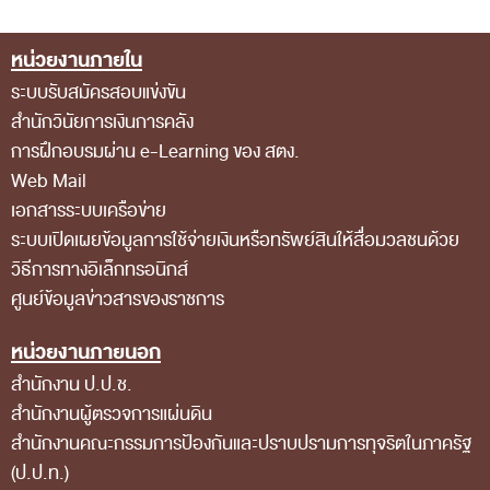
การป้องกันการทุจริต
การส่งเสริมความโปร่งใส
หน่วยงานภายใน
Footer Menu
ระบบรับสมัครสอบแข่งขัน
การเปิดโอกาสให้เกิดการมีส่วนร่วม
สำนักวินัยการเงินการคลัง
การขับเคลื่อนจริยธรรม
การฝึกอบรมผ่าน e-Learning ของ สตง.
รายงานผลการปฏิบัติงานประจำปี
Web Mail
เอกสารระบบเครือข่าย
รายงานผลการดำเนินงานของ สตง.
ระบบเปิดเผยข้อมูลการใช้จ่ายเงินหรือทรัพย์สินให้สื่อมวลชนด้วย
แผน/ผลการปฏิบัติงานและการใช้จ่าย
วิธีการทางอิเล็กทรอนิกส์
แผนพัฒนาทรัพยากรบุคคล
ศูนย์ข้อมูลข่าวสารของราชการ
รายงานการรับทรัพย์สินหรือประโยชน์อื่นใดโดย
หน่วยงานภายนอก
ธรรมจรรยา
สำนักงาน ป.ป.ช.
รายงานของผู้สอบบัญชีและรายงานการเงินของ สตง.
สำนักงานผู้ตรวจการแผ่นดิน
สำนักงานคณะกรรมการป้องกันและปราบปรามการทุจริตในภาครัฐ
รายงานผลตามนโยบาย No Gift Policy
(ป.ป.ท.)
คลังความรู้