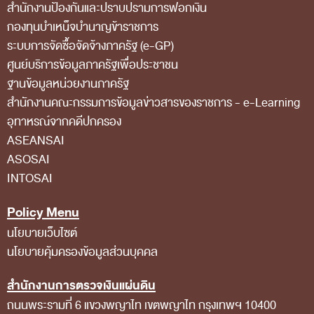
สำนักงานป้องกันและปราบปรามการฟอกเงิน
กฎหมายที่เกี่ยวข้อง
กองทุนบำเหน็จบำนาญข้าราชการ
ระบบการจัดซื้อจัดจ้างภาครัฐ (e-GP)
แนวทางการปฏิบัติงานตรวจสอบ
ศูนย์บริการข้อมูลภาครัฐเพื่อประชาชน
บทความ/เอกสารเผยแพร่
ฐานข้อมูลหน่วยงานภาครัฐ
ภาพกิจกรรม
สํานักงานคณะกรรมการข้อมูลข่าวสารของราชการ - e-Learning
อุทาหรณ์จากคดีปกครอง
อินโฟกราฟิก
ASEANSAI
ตอบข้อสอบถามของหน่วยรับตรวจ
ASOSAI
รู้รักษ์เงินแผ่นดินกับ สตง.
INTOSAI
สื่อวีดิทิศน์
Policy Menu
วีดิทัศน์เกี่ยวกับ สตง.
นโยบายเว็บไซต์
สตง.ขอบอก
นโยบายคุ้มครองข้อมูลส่วนบุคคล
ตอบข้อสอบถามตามมาตรา 57
สำนักงานการตรวจเงินแผ่นดิน
รู้จัก สตง. กับน้องออดิต
ถนนพระรามที่ 6 แขวงพญาไท เขตพญาไท กรุงเทพฯ 10400