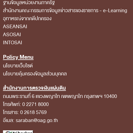
ฐานข้อมูลหน่วยงานภาครัฐ
สถิติการตรวจสอบรายงานการเงิน
สํานักงานคณะกรรมการข้อมูลข่าวสารของราชการ - e-Learning
อุทาหรณ์จากคดีปกครอง
ข้อมูลสาธารณะ
ASEANSAI
ข่าวสารการจัดซื้อจัดจ้างของ สตง.
ASOSAI
แผนการจัดซื้อจัดจ้าง
INTOSAI
ประกาศประกวดราคา/ราคากลาง/ขายพัสดุเสื่อม
Policy Menu
สภาพ
นโยบายเว็บไซต์
สรุปผลการจัดซื้อจัดจ้าง
นโยบายคุ้มครองข้อมูลส่วนบุคคล
ข้อมูลสาระสำคัญในสัญญา
สำนักงานการตรวจเงินแผ่นดิน
การรายงานผลการจัดซื้อจัดจ้าง หรือการจัดการ
ถนนพระรามที่ 6 แขวงพญาไท เขตพญาไท กรุงเทพฯ 10400
โทรศัพท์: 0 2271 8000
พัสดุ
โทรสาร: 0 2618 5769
การประเมิน ITA
อีเมล: saraban@oag.go.th
ศูนย์ข้อมูลข่าวสารของราชการ