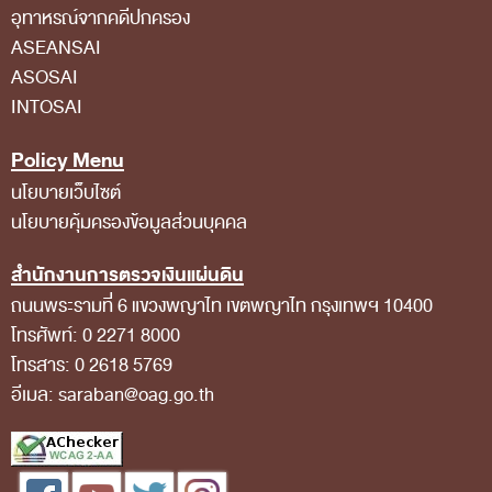
อุทาหรณ์จากคดีปกครอง
สถิติการตรวจสอบรายงานการเงิน
ASEANSAI
ข้อมูลสาธารณะ
ASOSAI
INTOSAI
ข่าวสารการจัดซื้อจัดจ้างของ สตง.
แผนการจัดซื้อจัดจ้าง
Policy Menu
ประกาศประกวดราคา/ราคากลาง/ขายพัสดุเสื่อม
นโยบายเว็บไซต์
นโยบายคุ้มครองข้อมูลส่วนบุคคล
สภาพ
สรุปผลการจัดซื้อจัดจ้าง
สำนักงานการตรวจเงินแผ่นดิน
ถนนพระรามที่ 6 แขวงพญาไท เขตพญาไท กรุงเทพฯ 10400
ข้อมูลสาระสำคัญในสัญญา
โทรศัพท์: 0 2271 8000
การรายงานผลการจัดซื้อจัดจ้าง หรือการจัดการ
โทรสาร: 0 2618 5769
พัสดุ
อีเมล: saraban@oag.go.th
การประเมิน ITA
ศูนย์ข้อมูลข่าวสารของราชการ