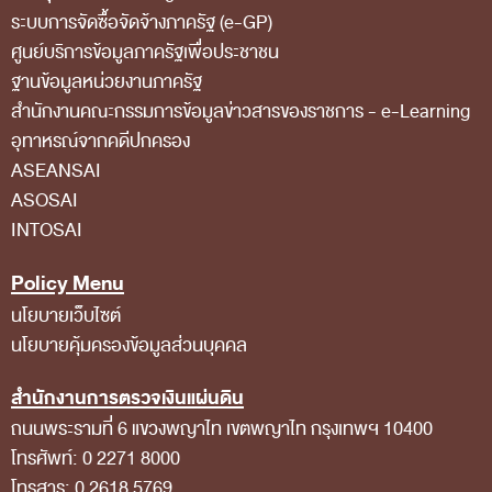
ระบบการจัดซื้อจัดจ้างภาครัฐ (e-GP)
สถิติการตรวจสอบรายงานการเงิน
ศูนย์บริการข้อมูลภาครัฐเพื่อประชาชน
ข้อมูลสาธารณะ
ฐานข้อมูลหน่วยงานภาครัฐ
สํานักงานคณะกรรมการข้อมูลข่าวสารของราชการ - e-Learning
ข่าวสารการจัดซื้อจัดจ้างของ สตง.
อุทาหรณ์จากคดีปกครอง
แผนการจัดซื้อจัดจ้าง
ASEANSAI
ประกาศประกวดราคา/ราคากลาง/ขายพัสดุเสื่อม
ASOSAI
INTOSAI
สภาพ
สรุปผลการจัดซื้อจัดจ้าง
Policy Menu
ข้อมูลสาระสำคัญในสัญญา
นโยบายเว็บไซต์
นโยบายคุ้มครองข้อมูลส่วนบุคคล
การรายงานผลการจัดซื้อจัดจ้าง หรือการจัดการ
พัสดุ
สำนักงานการตรวจเงินแผ่นดิน
การประเมิน ITA
ถนนพระรามที่ 6 แขวงพญาไท เขตพญาไท กรุงเทพฯ 10400
โทรศัพท์: 0 2271 8000
ศูนย์ข้อมูลข่าวสารของราชการ
โทรสาร: 0 2618 5769