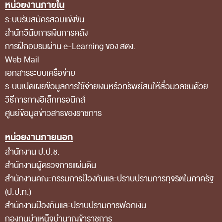
หน่วยงานภายใน
Footer Menu
ส่วนกลาง
ระบบรับสมัครสอบแข่งขัน
ส่วนภูมิภาค
สำนักวินัยการเงินการคลัง
คณะกรรมการตรวจสอบของสำนักงานการตรวจเงิน
การฝึกอบรมผ่าน e-Learning ของ สตง.
Web Mail
แผ่นดิน
เอกสารระบบเครือข่าย
โครงสร้างคณะกรรมการตรวจสอบ
ระบบเปิดเผยข้อมูลการใช้จ่ายเงินหรือทรัพย์สินให้สื่อมวลชนด้วย
เอกสารที่เกี่ยวข้องกับคณะกรรมการตรวจสอบ
วิธีการทางอิเล็กทรอนิกส์
ศูนย์ข้อมูลข่าวสารของราชการ
คณะกรรมการมาตรฐานจริยธรรมของเจ้าหน้าที่และ
บุคลากรอื่น
หน่วยงานภายนอก
โครงสร้างคณะกรรมการ
สำนักงาน ป.ป.ช.
สำนักงานผู้ตรวจการแผ่นดิน
เอกสารที่เกี่ยวข้อง
สำนักงานคณะกรรมการป้องกันและปราบปรามการทุจริตในภาครัฐ
ตราสัญลักษณ์ สตง.
(ป.ป.ท.)
ผลการตรวจสอบ
สำนักงานป้องกันและปราบปรามการฟอกเงิน
กองทุนบำเหน็จบำนาญข้าราชการ
ผลการตรวจสอบที่สำคัญ