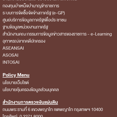
กองทุนบำเหน็จบำนาญข้าราชการ
สถิติการตรวจสอบรายงานการเงิน
ระบบการจัดซื้อจัดจ้างภาครัฐ (e-GP)
ข้อมูลสาธารณะ
ศูนย์บริการข้อมูลภาครัฐเพื่อประชาชน
ฐานข้อมูลหน่วยงานภาครัฐ
ข่าวสารการจัดซื้อจัดจ้างของ สตง.
สํานักงานคณะกรรมการข้อมูลข่าวสารของราชการ - e-Learning
แผนการจัดซื้อจัดจ้าง
อุทาหรณ์จากคดีปกครอง
ประกาศประกวดราคา/ราคากลาง/ขายพัสดุเสื่อม
ASEANSAI
สภาพ
ASOSAI
INTOSAI
สรุปผลการจัดซื้อจัดจ้าง
ข้อมูลสาระสำคัญในสัญญา
Policy Menu
นโยบายเว็บไซต์
การรายงานผลการจัดซื้อจัดจ้าง หรือการจัดการ
นโยบายคุ้มครองข้อมูลส่วนบุคคล
พัสดุ
การประเมิน ITA
สำนักงานการตรวจเงินแผ่นดิน
ถนนพระรามที่ 6 แขวงพญาไท เขตพญาไท กรุงเทพฯ 10400
ศูนย์ข้อมูลข่าวสารของราชการ
โทรศัพท์: 0 2271 8000