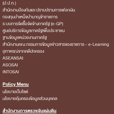
(ป.ป.ท.)
สถิติการตรวจสอบรายงานการเงิน
สำนักงานป้องกันและปราบปรามการฟอกเงิน
กองทุนบำเหน็จบำนาญข้าราชการ
ข้อมูลสาธารณะ
ระบบการจัดซื้อจัดจ้างภาครัฐ (e-GP)
ข่าวสารการจัดซื้อจัดจ้างของ สตง.
ศูนย์บริการข้อมูลภาครัฐเพื่อประชาชน
แผนการจัดซื้อจัดจ้าง
ฐานข้อมูลหน่วยงานภาครัฐ
สํานักงานคณะกรรมการข้อมูลข่าวสารของราชการ - e-Learning
ประกาศประกวดราคา/ราคากลาง/ขายพัสดุเสื่อม
อุทาหรณ์จากคดีปกครอง
สภาพ
ASEANSAI
สรุปผลการจัดซื้อจัดจ้าง
ASOSAI
ข้อมูลสาระสำคัญในสัญญา
INTOSAI
การรายงานผลการจัดซื้อจัดจ้าง หรือการจัดการ
Policy Menu
พัสดุ
นโยบายเว็บไซต์
นโยบายคุ้มครองข้อมูลส่วนบุคคล
การประเมิน ITA
ศูนย์ข้อมูลข่าวสารของราชการ
สำนักงานการตรวจเงินแผ่นดิน