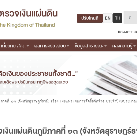
ปรับโทนสี
EN
TH
แสดงความค
เกี่ยวกับ สตง.
ผลการตรวจสอบ
ข้อมูลสาธารณะ
คลังความรู้
ภาคที่ ๑๓ (จังหวัดสุราษฎร์ธานี) เรื่อง เผยแพร่แผนการจัดซื้อจัดจ้าง ประจำปีงบประม
นแผ่นดินภูมิภาคที่ ๑๓ (จังหวัดสุราษฎร์ธา