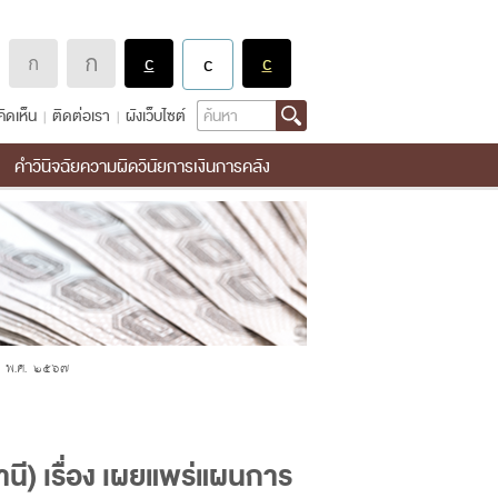
Search
ิดเห็น
ติดต่อเรา
ผังเว็บไซต์
คำวินิจฉัยความผิดวินัยการเงินการคลัง
าณ พ.ศ. ๒๕๖๗
นี) เรื่อง เผยแพร่แผนการ