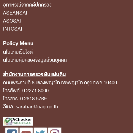
อุทาหรณ์จากคดีปกครอง
สถิติการตรวจสอบรายงานการเงิน
ASEANSAI
ข้อมูลสาธารณะ
ASOSAI
INTOSAI
ข่าวสารการจัดซื้อจัดจ้างของ สตง.
แผนการจัดซื้อจัดจ้าง
Policy Menu
ประกาศประกวดราคา/ราคากลาง/ขายพัสดุเสื่อม
นโยบายเว็บไซต์
นโยบายคุ้มครองข้อมูลส่วนบุคคล
สภาพ
สรุปผลการจัดซื้อจัดจ้าง
สำนักงานการตรวจเงินแผ่นดิน
ถนนพระรามที่ 6 แขวงพญาไท เขตพญาไท กรุงเทพฯ 10400
ข้อมูลสาระสำคัญในสัญญา
โทรศัพท์: 0 2271 8000
การรายงานผลการจัดซื้อจัดจ้าง หรือการจัดการ
โทรสาร: 0 2618 5769
พัสดุ
อีเมล: saraban@oag.go.th
การประเมิน ITA
ศูนย์ข้อมูลข่าวสารของราชการ