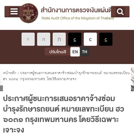
หน้าแรก
Main menu
เกี่ยวกับ คตง.
คณะกรรมการตรวจเงินแผ่นดิน
นโยบายการตรวจเงินแผ่นดิน
หลักเกณฑ์มาตรฐานเกี่ยวกับการตรวจเงินแผ่นดิน
ปรับโทนสี
EN
TH
เกี่ยวกับ ผตง.
ผู้ว่าการตรวจเงินแผ่นดิน
คุณอยู่ที่
หน้าหลัก
›
ประกาศผู้ชนะการเสนอราคาจ้างซ่อมบำรุงรักษารถยนต์ หมายเลขทะเบียน
ฮว ๖๐๓๑ กรุงเทพมหานคร โดยวิธีเฉพาะเจาะจง
การบริหารและพัฒนาทรัพยากรบุคคล
เกี่ยวกับ สตง.
ประกาศผู้ชนะการเสนอราคาจ้างซ่อม
ประวัติสำนักงานการตรวจเงินแผ่นดิน
บำรุงรักษารถยนต์ หมายเลขทะเบียน ฮว
พรป. ว่าด้วยการตรวจเงินแผ่นดิน พ.ศ. 2561
๖๐๓๑ กรุงเทพมหานคร โดยวิธีเฉพาะ
แผนปฏิบัติราชการ ระยะ 5 ปี (พ.ศ. 2566 - 2570)
เจาะจง