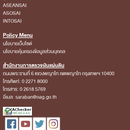
ASEANSAI
สถิติการตรวจสอบรายงานการเงิน
ASOSAI
ข้อมูลสาธารณะ
INTOSAI
ข่าวสารการจัดซื้อจัดจ้างของ สตง.
Policy Menu
แผนการจัดซื้อจัดจ้าง
นโยบายเว็บไซต์
ประกาศประกวดราคา/ราคากลาง/ขายพัสดุเสื่อม
นโยบายคุ้มครองข้อมูลส่วนบุคคล
สภาพ
สำนักงานการตรวจเงินแผ่นดิน
สรุปผลการจัดซื้อจัดจ้าง
ถนนพระรามที่ 6 แขวงพญาไท เขตพญาไท กรุงเทพฯ 10400
โทรศัพท์: 0 2271 8000
ข้อมูลสาระสำคัญในสัญญา
โทรสาร: 0 2618 5769
การรายงานผลการจัดซื้อจัดจ้าง หรือการจัดการ
อีเมล: saraban@oag.go.th
พัสดุ
การประเมิน ITA
ศูนย์ข้อมูลข่าวสารของราชการ