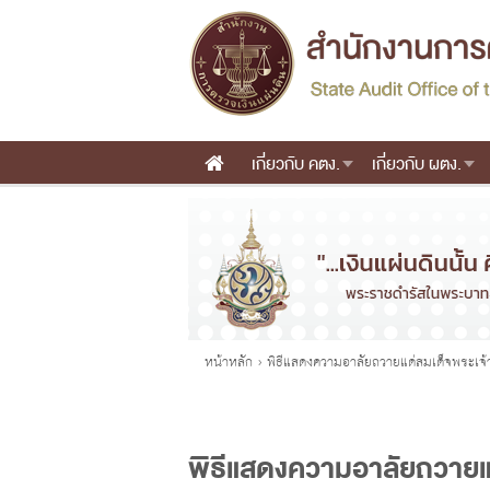
เกี่ยวกับ คตง.
เกี่ยวกับ ผตง.
Main menu
คุณอยู่ที่
หน้าหลัก
›
พิธีแสดงความอาลัยถวายแด่สมเด็จพระเจ้าล
พิธีแสดงความอาลัยถวายแด่