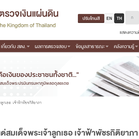
ปรับโทนสี
EN
TH
แสดงความค
เกี่ยวกับ สตง.
ผลการตรวจสอบ
ข้อมูลสาธารณะ
คลังความรู้
ูกเธอ เจ้าฟ้าพัชรกิติยาภา
สมเด็จพระเจ้าลูกเธอ เจ้าฟ้าพัชรกิติยาภา