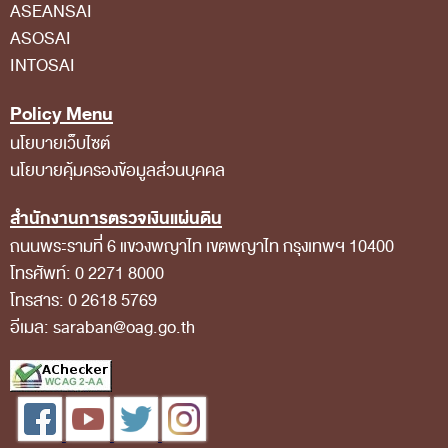
ASEANSAI
การป้องกันการทุจริต
ASOSAI
การส่งเสริมความโปร่งใส
INTOSAI
การเปิดโอกาสให้เกิดการมีส่วนร่วม
Policy Menu
การขับเคลื่อนจริยธรรม
นโยบายเว็บไซต์
รายงานผลการปฏิบัติงานประจำปี
นโยบายคุ้มครองข้อมูลส่วนบุคคล
รายงานผลการดำเนินงานของ สตง.
สำนักงานการตรวจเงินแผ่นดิน
แผน/ผลการปฏิบัติงานและการใช้จ่าย
ถนนพระรามที่ 6 แขวงพญาไท เขตพญาไท กรุงเทพฯ 10400
แผนพัฒนาทรัพยากรบุคคล
โทรศัพท์: 0 2271 8000
โทรสาร: 0 2618 5769
รายงานการรับทรัพย์สินหรือประโยชน์อื่นใดโดย
อีเมล: saraban@oag.go.th
ธรรมจรรยา
รายงานของผู้สอบบัญชีและรายงานการเงินของ สตง.
รายงานผลตามนโยบาย No Gift Policy
คลังความรู้