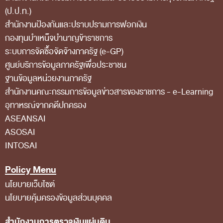
การป้องกันการทุจริต
(ป.ป.ท.)
การส่งเสริมความโปร่งใส
สำนักงานป้องกันและปราบปรามการฟอกเงิน
กองทุนบำเหน็จบำนาญข้าราชการ
การเปิดโอกาสให้เกิดการมีส่วนร่วม
ระบบการจัดซื้อจัดจ้างภาครัฐ (e-GP)
การขับเคลื่อนจริยธรรม
ศูนย์บริการข้อมูลภาครัฐเพื่อประชาชน
รายงานผลการปฏิบัติงานประจำปี
ฐานข้อมูลหน่วยงานภาครัฐ
สํานักงานคณะกรรมการข้อมูลข่าวสารของราชการ - e-Learning
รายงานผลการดำเนินงานของ สตง.
อุทาหรณ์จากคดีปกครอง
แผน/ผลการปฏิบัติงานและการใช้จ่าย
ASEANSAI
แผนพัฒนาทรัพยากรบุคคล
ASOSAI
INTOSAI
รายงานการรับทรัพย์สินหรือประโยชน์อื่นใดโดย
ธรรมจรรยา
Policy Menu
นโยบายเว็บไซต์
รายงานของผู้สอบบัญชีและรายงานการเงินของ สตง.
นโยบายคุ้มครองข้อมูลส่วนบุคคล
รายงานผลตามนโยบาย No Gift Policy
คลังความรู้
สำนักงานการตรวจเงินแผ่นดิน