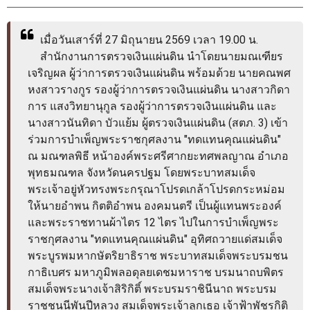
พระราชดำรัส รัชกาลที่ 9
ผู้บริหารสำนักงานการตรวจเงินแผ่นดิน
เมื่อวันเสาร์ที่ 27 มิถุนายน 2569 เวลา 19.00 น. 
รองผู้ว่าการตรวจเงินแผ่นดิน
สำนักงานการตรวจเงินแผ่นดิน นำโดยนายมณเฑียร 
ผู้ตรวจเงินแผ่นดิน (สตภ.1-15)
เจริญผล ผู้ว่าการตรวจเงินแผ่นดิน พร้อมด้วย นายคณพศ 
หงสาวรางกูร รองผู้ว่าการตรวจเงินแผ่นดิน นางสาวกิดา
ที่ปรึกษาการตรวจเงินแผ่นดิน
การ แสงวิทยานุกูล รองผู้ว่าการตรวจเงินแผ่นดิน และ
ผู้ช่วยผู้ว่าการตรวจเงินแผ่นดิน
นางสาวนันทิดา บัวแย้ม ผู้ตรวจเงินแผ่นดิน (สตภ. 3) เข้า
ร่วมการบำเพ็ญพระราชกุศลงาน "ทดแทนคุณแผ่นดิน" 
รองผู้ตรวจเงินแผ่นดิน (สตภ.1-15)
ณ มณฑลพิธี หน้าองค์พระศรีศากยะทศพลญาณ อำเภอ
ที่ปรึกษาประจำสำนักงาน
พุทธมณฑล จังหวัดนครปฐม โดยพระบาทสมเด็จ
พระเจ้าอยู่หัวทรงพระกรุณาโปรดเกล้าโปรดกระหม่อม
ผู้บริหารเทคโนโลยีสารสนเทศระดับสูง (CIO)
ให้นายอำพน กิตติอำพน องคมนตรี เป็นผู้แทนพระองค์ 
หน้าที่และอำนาจ และการแบ่งส่วนราชการ
และพระราชทานผ้าไตร 12 ไตร ไปในการบำเพ็ญพระ
ราชกุศลงาน "ทดแทนคุณแผ่นดิน" อุทิศถวายแด่สมเด็จ
หน้าที่และอำนาจ
พระบูรพมหากษัตริยาธิราช พระบาทสมเด็จพระบรมชน
โครงสร้างหน่วยงาน
กาธิเบศร มหาภูมิพลอดุลยเดชมหาราช บรมนาถบพิตร 
สมเด็จพระนางเจ้าสิริกิติ์ พระบรมราชินีนาถ พระบรม
ภาพรวม
ราชชนนีพันปีหลวง สมเด็จพระเจ้าลูกเธอ เจ้าฟ้าพัชรกิติ