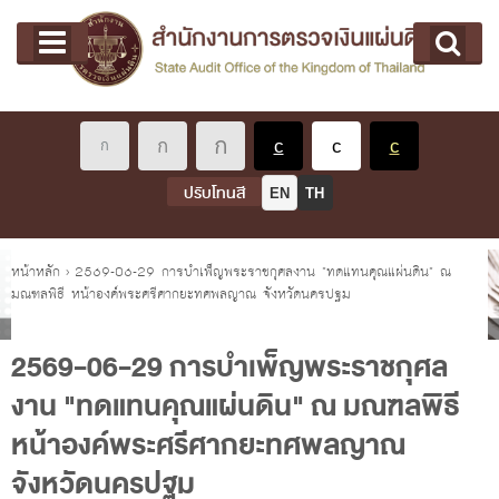
หน้าแรก
Main menu
เกี่ยวกับ คตง.
คณะกรรมการตรวจเงินแผ่นดิน
นโยบายการตรวจเงินแผ่นดิน
หลักเกณฑ์มาตรฐานเกี่ยวกับการตรวจเงินแผ่นดิน
ปรับโทนสี
EN
TH
เกี่ยวกับ ผตง.
ผู้ว่าการตรวจเงินแผ่นดิน
คุณอยู่ที่
หน้าหลัก
›
2569-06-29 การบำเพ็ญพระราชกุศลงาน "ทดแทนคุณแผ่นดิน" ณ
มณฑลพิธี หน้าองค์พระศรีศากยะทศพลญาณ จังหวัดนครปฐม
การบริหารและพัฒนาทรัพยากรบุคคล
เกี่ยวกับ สตง.
2569-06-29 การบำเพ็ญพระราชกุศล
ประวัติสำนักงานการตรวจเงินแผ่นดิน
งาน "ทดแทนคุณแผ่นดิน" ณ มณฑลพิธี
พรป. ว่าด้วยการตรวจเงินแผ่นดิน พ.ศ. 2561
หน้าองค์พระศรีศากยะทศพลญาณ
แผนปฏิบัติราชการ ระยะ 5 ปี (พ.ศ. 2566 - 2570)
จังหวัดนครปฐม