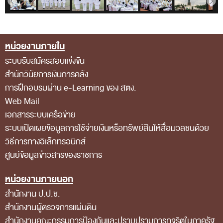
สถิติการตรวจสอบรายงานการเงิน
ข้อมูลสาธารณะ
หน่วยงานภายใน
Footer Menu
ข่าวสารการจัดซื้อจัดจ้างของ สตง.
ระบบรับสมัครสอบแข่งขัน
แผนการจัดซื้อจัดจ้าง
สำนักวินัยการเงินการคลัง
ประกาศประกวดราคา/ราคากลาง/ขายพัสดุเสื่อม
การฝึกอบรมผ่าน e-Learning ของ สตง.
Web Mail
สภาพ
เอกสารระบบเครือข่าย
สรุปผลการจัดซื้อจัดจ้าง
ระบบเปิดเผยข้อมูลการใช้จ่ายเงินหรือทรัพย์สินให้สื่อมวลชนด้วย
ข้อมูลสาระสำคัญในสัญญา
วิธีการทางอิเล็กทรอนิกส์
ศูนย์ข้อมูลข่าวสารของราชการ
การรายงานผลการจัดซื้อจัดจ้าง หรือการจัดการ
พัสดุ
หน่วยงานภายนอก
การประเมิน ITA
สำนักงาน ป.ป.ช.
สำนักงานผู้ตรวจการแผ่นดิน
ศูนย์ข้อมูลข่าวสารของราชการ
สำนักงานคณะกรรมการป้องกันและปราบปรามการทุจริตในภาครัฐ