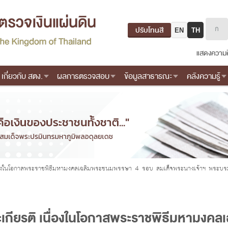
ปรับโทนสี
EN
TH
แสดงความค
เกี่ยวกับ สตง.
ผลการตรวจสอบ
ข้อมูลสาธารณะ
คลังความรู้
่องในโอกาสพระราชพิธีมหามงคลเฉลิมพระชนมพรรษา 4 รอบ สมเด็จพระนางเจ้าฯ พระบ
เกียรติ เนื่องในโอกาสพระราชพิธีมหามงค