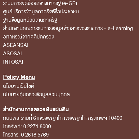
ระบบการจัดซื้อจัดจ้างภาครัฐ (e-GP)
สถิติการตรวจสอบรายงานการเงิน
ศูนย์บริการข้อมูลภาครัฐเพื่อประชาชน
ฐานข้อมูลหน่วยงานภาครัฐ
ข้อมูลสาธารณะ
สํานักงานคณะกรรมการข้อมูลข่าวสารของราชการ - e-Learning
ข่าวสารการจัดซื้อจัดจ้างของ สตง.
อุทาหรณ์จากคดีปกครอง
แผนการจัดซื้อจัดจ้าง
ASEANSAI
ASOSAI
ประกาศประกวดราคา/ราคากลาง/ขายพัสดุเสื่อม
INTOSAI
สภาพ
Policy Menu
สรุปผลการจัดซื้อจัดจ้าง
นโยบายเว็บไซต์
ข้อมูลสาระสำคัญในสัญญา
นโยบายคุ้มครองข้อมูลส่วนบุคคล
การรายงานผลการจัดซื้อจัดจ้าง หรือการจัดการ
สำนักงานการตรวจเงินแผ่นดิน
พัสดุ
ถนนพระรามที่ 6 แขวงพญาไท เขตพญาไท กรุงเทพฯ 10400
การประเมิน ITA
โทรศัพท์: 0 2271 8000
ศูนย์ข้อมูลข่าวสารของราชการ
โทรสาร: 0 2618 5769