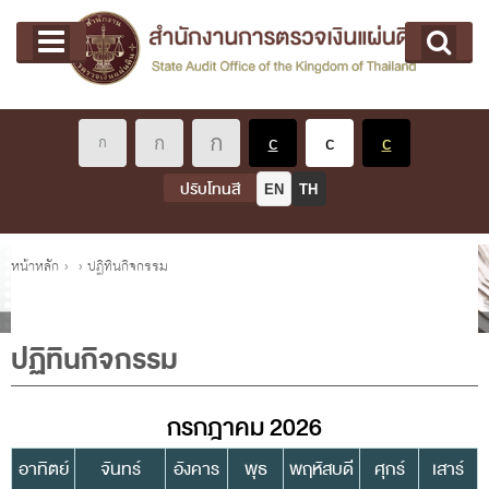
หน้าแรก
Main menu
เกี่ยวกับ คตง.
คณะกรรมการตรวจเงินแผ่นดิน
นโยบายการตรวจเงินแผ่นดิน
หลักเกณฑ์มาตรฐานเกี่ยวกับการตรวจเงินแผ่นดิน
ปรับโทนสี
EN
TH
เกี่ยวกับ ผตง.
ผู้ว่าการตรวจเงินแผ่นดิน
คุณอยู่ที่
หน้าหลัก
›
›
ปฏิทินกิจกรรม
การบริหารและพัฒนาทรัพยากรบุคคล
เกี่ยวกับ สตง.
ปฏิทินกิจกรรม
ประวัติสำนักงานการตรวจเงินแผ่นดิน
พรป. ว่าด้วยการตรวจเงินแผ่นดิน พ.ศ. 2561
กรกฎาคม 2026
แผนปฏิบัติราชการ ระยะ 5 ปี (พ.ศ. 2566 - 2570)
อาทิตย์
จันทร์
อังคาร
พุธ
พฤหัสบดี
ศุกร์
เสาร์