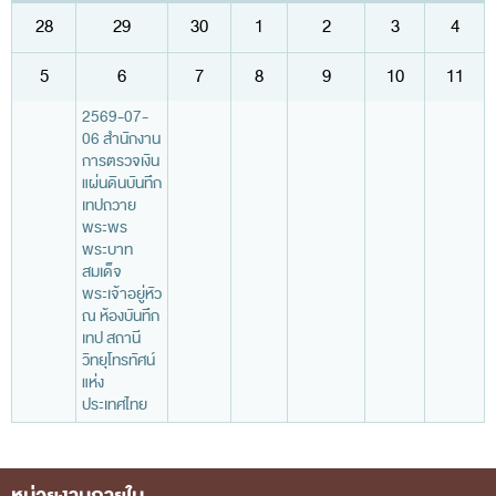
พระราชดำรัส รัชกาลที่ 9
28
29
30
1
2
3
4
ผู้บริหารสำนักงานการตรวจเงินแผ่นดิน
5
6
7
8
9
10
11
รองผู้ว่าการตรวจเงินแผ่นดิน
2569-07-
ผู้ตรวจเงินแผ่นดิน (สตภ.1-15)
06 สำนักงาน
ที่ปรึกษาการตรวจเงินแผ่นดิน
การตรวจเงิน
แผ่นดินบันทึก
ผู้ช่วยผู้ว่าการตรวจเงินแผ่นดิน
เทปถวาย
พระพร
รองผู้ตรวจเงินแผ่นดิน (สตภ.1-15)
พระบาท
สมเด็จ
ที่ปรึกษาประจำสำนักงาน
พระเจ้าอยู่หัว
ณ ห้องบันทึก
ผู้บริหารเทคโนโลยีสารสนเทศระดับสูง (CIO)
เทป สถานี
หน้าที่และอำนาจ และการแบ่งส่วนราชการ
วิทยุโทรทัศน์
แห่ง
หน้าที่และอำนาจ
ประเทศไทย
โครงสร้างหน่วยงาน
ภาพรวม
Footer Menu