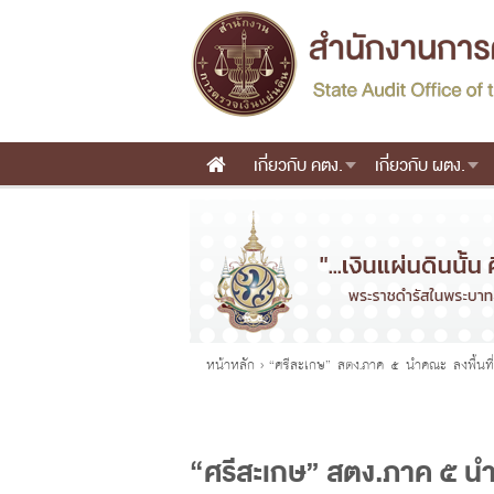
เกี่ยวกับ คตง.
เกี่ยวกับ ผตง.
Main menu
คุณอยู่ที่
หน้าหลัก
›
“ศรีสะเกษ” สตง.ภาค ๕ นำคณะ ลงพื้นที่ต
“ศรีสะเกษ” สตง.ภาค ๕ นำค