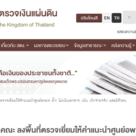
ปรับโทนสี
EN
TH
แสดงความค
เกี่ยวกับ สตง.
ผลการตรวจสอบ
ข้อมูลสาธารณะ
คลังความรู้
รวจเยี่ยมให้คำแนะนำศูนย์อพยพ ย้ำ! ไม่เน้นเอกสาร เน้น เบิกจ่ายจริง และมีตัวตน
ณะ ลงพื้นที่ตรวจเยี่ยมให้คำแนะนำศูนย์อพย