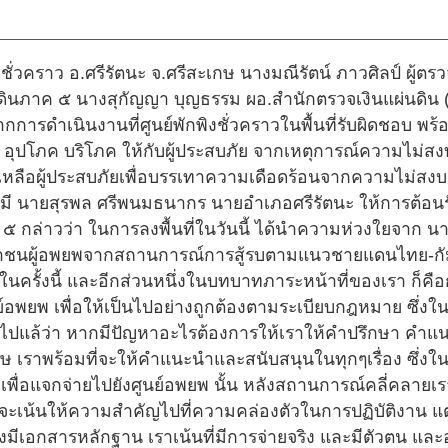
กพิงชั่วคราว อ.ศรีรัตนะ จ.ศรีสะเกษ นางมณีรัตน์ ภาวศิลป์ ผู้
นดินภาค ๕ นางสุกัญญา บุญธรรม ผอ.สำนักตรวจเงินแผ่นดิน (
กการดำเนินงานที่ศูนย์พักพิงชั่วคราวในพื้นที่รับผิดชอบ พ
่งของ อุปโภค บริโภค ให้กับผู้ประสบภัย จากเหตุการณ์ความไ
ยเหลือผู้ประสบภัยเพื่อบรรเทาความเดือดร้อนจากความไม่ส
 โดยมี นายสุรพล ศรีพนมธนากร นายอำเภอศรีรัตนะ ให้การต้อน
าค ๕ กล่าวว่า ในการลงพื้นที่ในวันนี้ ได้นำความห่วงใยจาก 
ะชาชนผู้อพยพจากสถานการณ์การสู้รบตามแนวชายแดนไทย-กัมพ
ค ในครั้งนี้ และอีกส่วนหนึ่งในบทบาทภาระหน้าที่ของเรา ก
ย์อพยพ เพื่อให้เป็นไปอย่างถูกต้องตามระเบียบกฎหมาย ซึ่งใน
จ้งไปแล้ว่า หากมีปัญหาอะไรต้องการให้เราให้คำปรึกษา คำ
ษ เราพร้อมที่จะให้คำแนะนำและสนับสนุนในทุกๆเรื่อง ซึ่งใน
เพื่อแจกจ่ายไปยังศูนย์อพยพ นั้น หลังสถานการณ์คลี่คลา
าก็จะเน้นให้ความสำคัญไปที่ความคล่องตัวในการปฏิบัติงาน แ
ต้องมีเอกสารหลักฐาน เราเน้นที่มีการจ่ายจริง และมีตัวตน แล