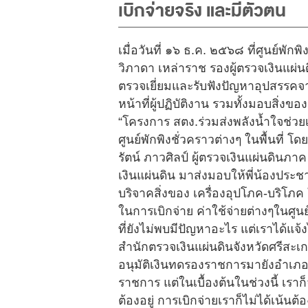
เบิกจ่ายจริง และมีตัวตน
เมื่อวันที่ ๑๖ ธ.ค. ๒๕๖๘ ที่ศูนย์พั
วิภาดา เหล่าราช รองผู้ตรวจเงินแผ่
ตรวจเยี่ยมและรับฟังปัญหาอุปสรรคจา
หน้าที่ผู้ปฏิบัติงาน รวมทั้งมอบสิ
“โครงการ สตง.ร่วมส่งพลังน้ำใจช่ว
ศูนย์พักพิงชั่วคราวต่างๆ ในพื้นที่
รัตน์ ภาวศิลป์ ผู้ตรวจเงินแผ่นดินภ
เงินแผ่นดิน มาส่งมอบให้พี่น้องปร
บริจาคสิ่งของ เครื่องอุปโภค-บริโภ
ในการเบิกจ่าย ค่าใช้จ่ายต่างๆในศูน
ที่ยังไม่พบมีปัญหาอะไร แต่เราได้แ
สำนักตรวจเงินแผ่นดินจังหวัดศรีสะเก
อนุมัติเงินทดรองราชการมายังอำเภอ
ราชการ แต่ในเบื้องต้นในช่วงนี้ เร
ต้องอยู่ การเบิกจ่ายเราก็ไม่ได้เน้น