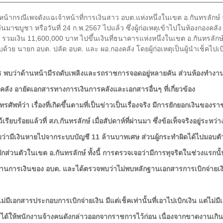
คืบหน้ากรณีเพจดังแฉเจ้าหน้าที่การเงินสาว อบต.แห่งหนึ่งในเขต อ.กันทรลัก
มาฆบูชา หรือวันที่ 24 ก.พ.2567 ไปแล้ว ซึ่งผู้ก่อเหตุเข้าไปในห้องกองคล
ใบ รวมเงิน 11,600,000 บาท ไปขึ้นเงินที่ธนาคารแห่งหนึ่งในเขต อ.กันทรลัก
ด้วย นายก อบต. ปลัด อบต. และ ผอ.กองคลัง โดยผู้ก่อเหตุเป็นผู้นำเช็คไปเบิก
ดทำการ พบว่าด้านหน้ามีรถดับเพลิงและรถราชการจอดอยู่หลายคัน ส่วนห้องทำงา
ลัง อายัดเอกสารทางการเงินการคลังและเอกสารอื่นๆ ที่เกี่ยวข้อง
ศัพท์ว่า เรื่องที่เกิดขึ้นตามที่เป็นข่าวเป็นเรื่องจริง มีการยักยอกเงินของ
เรียบร้อยแล้วที่ สภ.กันทรลักษ์ เมื่อสัปดาห์ที่ผ่านมา ซึ่งข้อเท็จจริงอยู่ระ
บว่ามีเงินหายไปจากระบบบัญชี 11 ล้านบาทเศษ ส่วนผู้กระทำผิดได้ไปมอบตั
กส่วนตัวในเขต อ.กันทรลักษ์ ทั้งนี้ การตรวจเจอว่ามีการทุจริตในช่วงแรกนั
การเงินของ อบต. และได้ตรวจพบว่าไม่พบหลักฐานเอกสารการเบิกจ่ายเงินงบ
ไม่มีเอกสารประกอบการเบิกจ่ายเงิน มีแต่เช็คเท่านั้นที่เอาไปเบิกเงิน แต่ไ
ด้ให้พนักงานจ้างคนดังกล่าวออกจากราชการไว้ก่อน เนื่องจากขาดงานเกินก