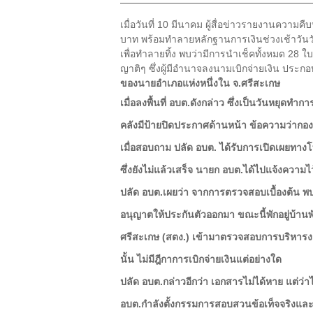
เมื่อวันที่ 10 มีนาคม ผู้สื่อข่าวรายงานความ
บาท พร้อมทำลายหลักฐานการเงินช่วงเช้าวันวัน
เพื่อทำลายทิ้ง พบว่ามีการนำเช็คทั้งหมด 28 
ญาติๆ ซึ่งผู้มีอำนาจลงนามเบิกจ่ายเงิน ประกอบ
ของนายอำเภอแห่งหนึ่งใน จ.ศรีสะเกษ
เมื่อลงพื้นที่ อบต.ดังกล่าว ซึ่งเป็นวันหยุ
คลังมีป้ายปิดประกาศด้านหน้า ข้อความว่ากองค
เมื่อสอบถาม
ปลัด อบต.
ได้รับการเปิดเผยทางโทร
ซึ่งยังไม่แล้วเสร็จ นายก อบต.ได้ไปแจ้งความไว้
ปลัด อบต.เผยว่า จากการตรวจสอบเบื้องต้น พ
อนุญาตให้ประกันตัวออกมา ขณะนี้พักอยู่บ้านพั
ศรีสะเกษ (สตง.) เข้ามาตรวจสอบการบริหารงาน
นั้น ไม่มีฎีกาการเบิกจ่ายเงินแต่อย่างใด
ปลัด อบต.กล่าวอีกว่า
เอกสารไม่ได้หาย แต่ว่า
อบต.กำลังตั้งกรรมการสอบสวนข้อเท็จจริงและไ