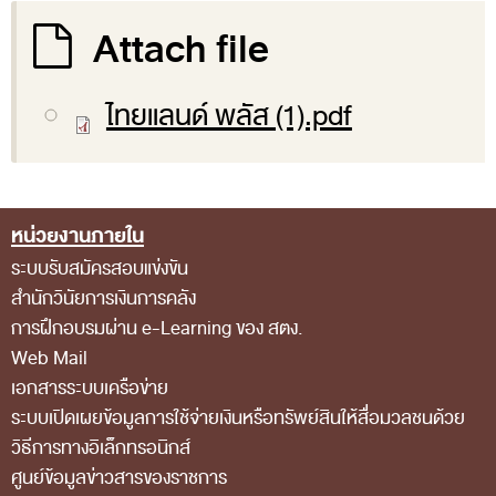
ส่วนกลาง
Attach file
ส่วนภูมิภาค
คณะกรรมการตรวจสอบของสำนักงานการตรวจเงิน
ไทยแลนด์ พลัส (1).pdf
แผ่นดิน
โครงสร้างคณะกรรมการตรวจสอบ
เอกสารที่เกี่ยวข้องกับคณะกรรมการตรวจสอบ
หน่วยงานภายใน
Footer Menu
คณะกรรมการมาตรฐานจริยธรรมของเจ้าหน้าที่และ
ระบบรับสมัครสอบแข่งขัน
บุคลากรอื่น
สำนักวินัยการเงินการคลัง
การฝึกอบรมผ่าน e-Learning ของ สตง.
โครงสร้างคณะกรรมการ
Web Mail
เอกสารที่เกี่ยวข้อง
เอกสารระบบเครือข่าย
ตราสัญลักษณ์ สตง.
ระบบเปิดเผยข้อมูลการใช้จ่ายเงินหรือทรัพย์สินให้สื่อมวลชนด้วย
วิธีการทางอิเล็กทรอนิกส์
ผลการตรวจสอบ
ศูนย์ข้อมูลข่าวสารของราชการ
ผลการตรวจสอบที่สำคัญ