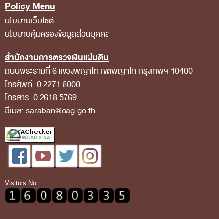
Policy Menu
การป้องกันการทุจริต
นโยบายเว็บไซต์
การส่งเสริมความโปร่งใส
นโยบายคุ้มครองข้อมูลส่วนบุคคล
การเปิดโอกาสให้เกิดการมีส่วนร่วม
สำนักงานการตรวจเงินแผ่นดิน
การขับเคลื่อนจริยธรรม
ถนนพระรามที่ 6 แขวงพญาไท เขตพญาไท กรุงเทพฯ 10400
รายงานผลการปฏิบัติงานประจำปี
โทรศัพท์: 0 2271 8000
รายงานผลการดำเนินงานของ สตง.
โทรสาร: 0 2618 5769
อีเมล: saraban@oag.go.th
แผน/ผลการปฏิบัติงานและการใช้จ่าย
แผนพัฒนาทรัพยากรบุคคล
รายงานการรับทรัพย์สินหรือประโยชน์อื่นใดโดย
ธรรมจรรยา
รายงานของผู้สอบบัญชีและรายงานการเงินของ สตง.
Visitors No :
รายงานผลตามนโยบาย No Gift Policy
คลังความรู้