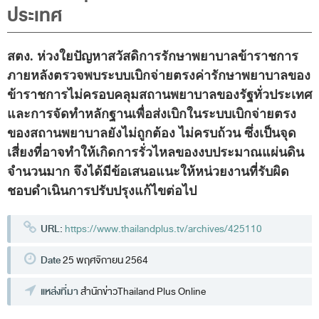
พระราชดำรัส รัชกาลที่ 9
ประเทศ
ผู้บริหารสำนักงานการตรวจเงินแผ่นดิน
รองผู้ว่าการตรวจเงินแผ่นดิน
สตง. ห่วงใยปัญหาสวัสดิการรักษาพยาบาลข้าราชการ
ผู้ตรวจเงินแผ่นดิน (สตภ.1-15)
ภายหลังตรวจพบระบบเบิกจ่ายตรงค่ารักษาพยาบาลของ
ข้าราชการไม่ครอบคลุมสถานพยาบาลของรัฐทั่วประเทศ
ที่ปรึกษาการตรวจเงินแผ่นดิน
และการจัดทำหลักฐานเพื่อส่งเบิกในระบบเบิกจ่ายตรง
ผู้ช่วยผู้ว่าการตรวจเงินแผ่นดิน
ของสถานพยาบาลยังไม่ถูกต้อง ไม่ครบถ้วน ซึ่งเป็นจุด
รองผู้ตรวจเงินแผ่นดิน (สตภ.1-15)
เสี่ยงที่อาจทำให้เกิดการรั่วไหลของงบประมาณแผ่นดิน
จำนวนมาก จึงได้มีข้อเสนอแนะให้หน่วยงานที่รับผิด
ที่ปรึกษาประจำสำนักงาน
ชอบดำเนินการปรับปรุงแก้ไขต่อไป
ผู้บริหารเทคโนโลยีสารสนเทศระดับสูง (CIO)
URL:
https://www.thailandplus.tv/archives/425110
หน้าที่และอำนาจ และการแบ่งส่วนราชการ
หน้าที่และอำนาจ
Date
25 พฤศจิกายน 2564
โครงสร้างหน่วยงาน
แหล่งที่มา
สำนักข่าวThailand Plus Online
ภาพรวม