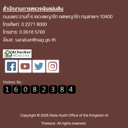
การป้องกันการทุจริต
สำนักงานการตรวจเงินแผ่นดิน
การส่งเสริมความโปร่งใส
ถนนพระรามที่ 6 แขวงพญาไท เขตพญาไท กรุงเทพฯ 10400
การเปิดโอกาสให้เกิดการมีส่วนร่วม
โทรศัพท์: 0 2271 8000
โทรสาร: 0 2618 5769
การขับเคลื่อนจริยธรรม
อีเมล: saraban@oag.go.th
รายงานผลการปฏิบัติงานประจำปี
รายงานผลการดำเนินงานของ สตง.
แผน/ผลการปฏิบัติงานและการใช้จ่าย
แผนพัฒนาทรัพยากรบุคคล
Visitors No :
รายงานการรับทรัพย์สินหรือประโยชน์อื่นใดโดย
ธรรมจรรยา
รายงานของผู้สอบบัญชีและรายงานการเงินของ สตง.
Copyright © 2026 State Audit Office of the Kingdom of
รายงานผลตามนโยบาย No Gift Policy
Thailand. All rights reserved.
คลังความรู้