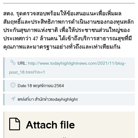
พระราชดำรัส รัชกาลที่ 9
ผู้บริหารสำนักงานการตรวจเงินแผ่นดิน
สตง. รุดตรวจสอบพร้อมให้ข้อเสนอแนะเพื่อเพิ่มผล
รองผู้ว่าการตรวจเงินแผ่นดิน
สัมฤทธิ์และประสิทธิภาพการดำเนินงานของกองทุนหลัก
ประกันสุขภาพแห่งชาติ เพื่อให้ประชาชนส่วนใหญ่ของ
ผู้ตรวจเงินแผ่นดิน (สตภ.1-15)
ประเทศกว่า 47 ล้านคน ได้เข้าถึงบริการสาธารณสุขที่มี
ที่ปรึกษาการตรวจเงินแผ่นดิน
คุณภาพและมาตรฐานอย่างทั่วถึงและเท่าเทียมกัน
ผู้ช่วยผู้ว่าการตรวจเงินแผ่นดิน
URL:
http://www.todayhighlightnews.com/2021/11/blog-
รองผู้ตรวจเงินแผ่นดิน (สตภ.1-15)
post_18.html?m=1
ที่ปรึกษาประจำสำนักงาน
Date
18 พฤศจิกายน 2564
ผู้บริหารเทคโนโลยีสารสนเทศระดับสูง (CIO)
แหล่งที่มา
หน้าที่และอำนาจ และการแบ่งส่วนราชการ
สำนักข่าวtodayhighlight
หน้าที่และอำนาจ
Attach file
โครงสร้างหน่วยงาน
ภาพรวม