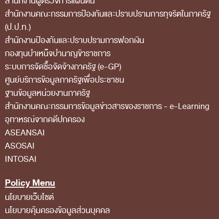
สำนักงานผู้ตรวจการแผ่นดิน
สำนักงานคณะกรรมการป้องกันและปราบปรามการทุจริตในภาครัฐ
สถิติการตรวจสอบรายงานการเงิน
(ป.ป.ท.)
ข้อมูลสาธารณะ
สำนักงานป้องกันและปราบปรามการฟอกเงิน
ข่าวสารการจัดซื้อจัดจ้างของ สตง.
กองทุนบำเหน็จบำนาญข้าราชการ
ระบบการจัดซื้อจัดจ้างภาครัฐ (e-GP)
แผนการจัดซื้อจัดจ้าง
ศูนย์บริการข้อมูลภาครัฐเพื่อประชาชน
ประกาศประกวดราคา/ราคากลาง/ขายพัสดุเสื่อม
ฐานข้อมูลหน่วยงานภาครัฐ
สภาพ
สํานักงานคณะกรรมการข้อมูลข่าวสารของราชการ - e-Learning
อุทาหรณ์จากคดีปกครอง
สรุปผลการจัดซื้อจัดจ้าง
ASEANSAI
ข้อมูลสาระสำคัญในสัญญา
ASOSAI
การรายงานผลการจัดซื้อจัดจ้าง หรือการจัดการ
INTOSAI
พัสดุ
Policy Menu
การประเมิน ITA
นโยบายเว็บไซต์
ศูนย์ข้อมูลข่าวสารของราชการ
นโยบายคุ้มครองข้อมูลส่วนบุคคล