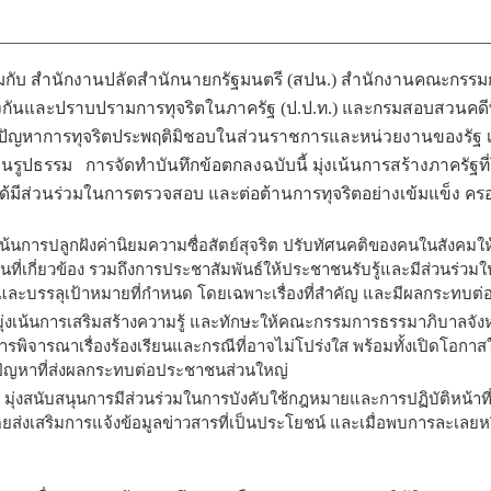
่วมกับ สำนักงานปลัดสำนักนายกรัฐมนตรี (สปน.) สำนักงานคณะกรร
งกันและปราบปรามการทุจริตในภาครัฐ (ป.ป.ท.) และกรมสอบสวนคดีพ
ไขปัญหาการทุจริตประพฤติมิชอบในส่วนราชการและหน่วยงานของรัฐ เ
็นรูปธรรม การจัดทำบันทึกข้อตกลงฉบับนี้ มุ่งเน้นการสร้างภาครัฐท
ีส่วนร่วมในการตรวจสอบ และต่อต้านการทุจริตอย่างเข้มแข็ง ครอบ
เน้นการปลูกฝังค่านิยมความซื่อสัตย์สุจริต ปรับทัศนคติของคนในสังคมให
นที่เกี่ยวข้อง รวมถึงการประชาสัมพันธ์ให้ประชาชนรับรู้และมีส่วนร
าพ และบรรลุเป้าหมายที่กำหนด โดยเฉพาะเรื่องที่สำคัญ และมีผลกระทบต
ุ่งเน้นการเสริมสร้างความรู้ และทักษะให้คณะกรรมการธรรมาภิบาลจ
พิจารณาเรื่องร้องเรียนและกรณีที่อาจไม่โปร่งใส พร้อมทั้งเปิดโอกาสใ
ไขปัญหาที่ส่งผลกระทบต่อประชาชนส่วนใหญ่
มุ่งสนับสนุนการมีส่วนร่วมในการบังคับใช้กฎหมายและการปฏิบัติหน้าท
ส่งเสริมการแจ้งข้อมูลข่าวสารที่เป็นประโยชน์ และเมื่อพบการละเลยหรือก