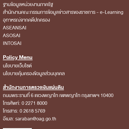
ฐานข้อมูลหน่วยงานภาครัฐ
สถิติการตรวจสอบรายงานการเงิน
สํานักงานคณะกรรมการข้อมูลข่าวสารของราชการ - e-Learning
อุทาหรณ์จากคดีปกครอง
ข้อมูลสาธารณะ
ASEANSAI
ข่าวสารการจัดซื้อจัดจ้างของ สตง.
ASOSAI
แผนการจัดซื้อจัดจ้าง
INTOSAI
ประกาศประกวดราคา/ราคากลาง/ขายพัสดุเสื่อม
Policy Menu
สภาพ
นโยบายเว็บไซต์
สรุปผลการจัดซื้อจัดจ้าง
นโยบายคุ้มครองข้อมูลส่วนบุคคล
ข้อมูลสาระสำคัญในสัญญา
สำนักงานการตรวจเงินแผ่นดิน
การรายงานผลการจัดซื้อจัดจ้าง หรือการจัดการ
ถนนพระรามที่ 6 แขวงพญาไท เขตพญาไท กรุงเทพฯ 10400
พัสดุ
โทรศัพท์: 0 2271 8000
โทรสาร: 0 2618 5769
การประเมิน ITA
อีเมล: saraban@oag.go.th
ศูนย์ข้อมูลข่าวสารของราชการ