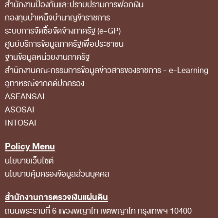
สำนักงานป้องกันและปราบปรามการฟอกเงิน
สถิติการตรวจสอบรายงานการเงิน
กองทุนบำเหน็จบำนาญข้าราชการ
ระบบการจัดซื้อจัดจ้างภาครัฐ (e-GP)
ข้อมูลสาธารณะ
ศูนย์บริการข้อมูลภาครัฐเพื่อประชาชน
ข่าวสารการจัดซื้อจัดจ้างของ สตง.
ฐานข้อมูลหน่วยงานภาครัฐ
แผนการจัดซื้อจัดจ้าง
สํานักงานคณะกรรมการข้อมูลข่าวสารของราชการ - e-Learning
อุทาหรณ์จากคดีปกครอง
ประกาศประกวดราคา/ราคากลาง/ขายพัสดุเสื่อม
ASEANSAI
สภาพ
ASOSAI
สรุปผลการจัดซื้อจัดจ้าง
INTOSAI
ข้อมูลสาระสำคัญในสัญญา
Policy Menu
การรายงานผลการจัดซื้อจัดจ้าง หรือการจัดการ
นโยบายเว็บไซต์
พัสดุ
นโยบายคุ้มครองข้อมูลส่วนบุคคล
การประเมิน ITA
สำนักงานการตรวจเงินแผ่นดิน
ศูนย์ข้อมูลข่าวสารของราชการ
ถนนพระรามที่ 6 แขวงพญาไท เขตพญาไท กรุงเทพฯ 10400