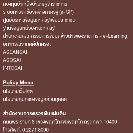
กองทุนบำเหน็จบำนาญข้าราชการ
สถิติการตรวจสอบรายงานการเงิน
ระบบการจัดซื้อจัดจ้างภาครัฐ (e-GP)
ศูนย์บริการข้อมูลภาครัฐเพื่อประชาชน
ข้อมูลสาธารณะ
ฐานข้อมูลหน่วยงานภาครัฐ
ข่าวสารการจัดซื้อจัดจ้างของ สตง.
สํานักงานคณะกรรมการข้อมูลข่าวสารของราชการ - e-Learning
แผนการจัดซื้อจัดจ้าง
อุทาหรณ์จากคดีปกครอง
ประกาศประกวดราคา/ราคากลาง/ขายพัสดุเสื่อม
ASEANSAI
ASOSAI
สภาพ
INTOSAI
สรุปผลการจัดซื้อจัดจ้าง
Policy Menu
ข้อมูลสาระสำคัญในสัญญา
นโยบายเว็บไซต์
การรายงานผลการจัดซื้อจัดจ้าง หรือการจัดการ
นโยบายคุ้มครองข้อมูลส่วนบุคคล
พัสดุ
สำนักงานการตรวจเงินแผ่นดิน
การประเมิน ITA
ถนนพระรามที่ 6 แขวงพญาไท เขตพญาไท กรุงเทพฯ 10400
ศูนย์ข้อมูลข่าวสารของราชการ
โทรศัพท์: 0 2271 8000