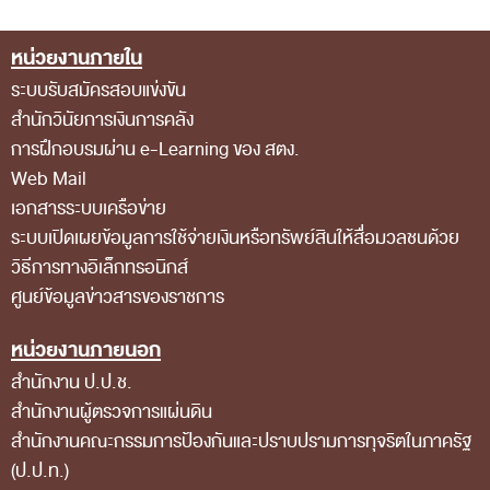
ส่วนกลาง
หน่วยงานภายใน
ส่วนภูมิภาค
Footer Menu
ระบบรับสมัครสอบแข่งขัน
คณะกรรมการตรวจสอบของสำนักงานการตรวจเงิน
สำนักวินัยการเงินการคลัง
แผ่นดิน
การฝึกอบรมผ่าน e-Learning ของ สตง.
โครงสร้างคณะกรรมการตรวจสอบ
Web Mail
เอกสารระบบเครือข่าย
เอกสารที่เกี่ยวข้องกับคณะกรรมการตรวจสอบ
ระบบเปิดเผยข้อมูลการใช้จ่ายเงินหรือทรัพย์สินให้สื่อมวลชนด้วย
คณะกรรมการมาตรฐานจริยธรรมของเจ้าหน้าที่และ
วิธีการทางอิเล็กทรอนิกส์
บุคลากรอื่น
ศูนย์ข้อมูลข่าวสารของราชการ
โครงสร้างคณะกรรมการ
หน่วยงานภายนอก
เอกสารที่เกี่ยวข้อง
สำนักงาน ป.ป.ช.
ตราสัญลักษณ์ สตง.
สำนักงานผู้ตรวจการแผ่นดิน
สำนักงานคณะกรรมการป้องกันและปราบปรามการทุจริตในภาครัฐ
ผลการตรวจสอบ
(ป.ป.ท.)
ผลการตรวจสอบที่สำคัญ