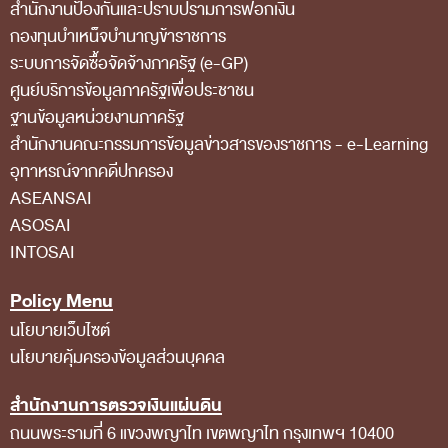
สำนักงานป้องกันและปราบปรามการฟอกเงิน
สถิติการตรวจสอบรายงานการเงิน
กองทุนบำเหน็จบำนาญข้าราชการ
ระบบการจัดซื้อจัดจ้างภาครัฐ (e-GP)
ข้อมูลสาธารณะ
ศูนย์บริการข้อมูลภาครัฐเพื่อประชาชน
ข่าวสารการจัดซื้อจัดจ้างของ สตง.
ฐานข้อมูลหน่วยงานภาครัฐ
แผนการจัดซื้อจัดจ้าง
สํานักงานคณะกรรมการข้อมูลข่าวสารของราชการ - e-Learning
อุทาหรณ์จากคดีปกครอง
ประกาศประกวดราคา/ราคากลาง/ขายพัสดุเสื่อม
ASEANSAI
สภาพ
ASOSAI
สรุปผลการจัดซื้อจัดจ้าง
INTOSAI
ข้อมูลสาระสำคัญในสัญญา
Policy Menu
การรายงานผลการจัดซื้อจัดจ้าง หรือการจัดการ
นโยบายเว็บไซต์
พัสดุ
นโยบายคุ้มครองข้อมูลส่วนบุคคล
การประเมิน ITA
สำนักงานการตรวจเงินแผ่นดิน
ศูนย์ข้อมูลข่าวสารของราชการ
ถนนพระรามที่ 6 แขวงพญาไท เขตพญาไท กรุงเทพฯ 10400