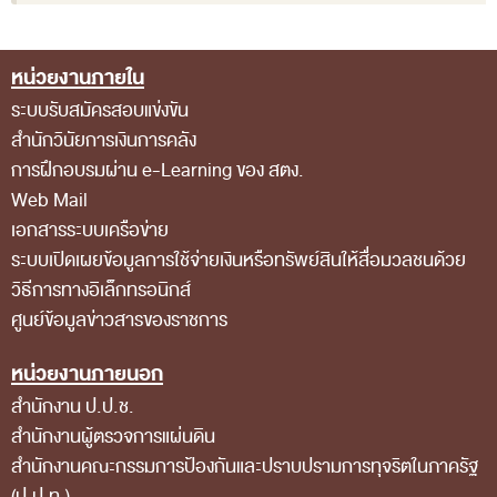
สถิติการตรวจสอบรายงานการเงิน
หน่วยงานภายใน
ข้อมูลสาธารณะ
Footer Menu
ระบบรับสมัครสอบแข่งขัน
ข่าวสารการจัดซื้อจัดจ้างของ สตง.
สำนักวินัยการเงินการคลัง
แผนการจัดซื้อจัดจ้าง
การฝึกอบรมผ่าน e-Learning ของ สตง.
ประกาศประกวดราคา/ราคากลาง/ขายพัสดุเสื่อม
Web Mail
เอกสารระบบเครือข่าย
สภาพ
ระบบเปิดเผยข้อมูลการใช้จ่ายเงินหรือทรัพย์สินให้สื่อมวลชนด้วย
สรุปผลการจัดซื้อจัดจ้าง
วิธีการทางอิเล็กทรอนิกส์
ข้อมูลสาระสำคัญในสัญญา
ศูนย์ข้อมูลข่าวสารของราชการ
การรายงานผลการจัดซื้อจัดจ้าง หรือการจัดการ
หน่วยงานภายนอก
พัสดุ
สำนักงาน ป.ป.ช.
การประเมิน ITA
สำนักงานผู้ตรวจการแผ่นดิน
สำนักงานคณะกรรมการป้องกันและปราบปรามการทุจริตในภาครัฐ
ศูนย์ข้อมูลข่าวสารของราชการ
(ป.ป.ท.)