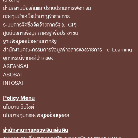
การป้องกันการทุจริต
สำนักงานป้องกันและปราบปรามการฟอกเงิน
การส่งเสริมความโปร่งใส
กองทุนบำเหน็จบำนาญข้าราชการ
ระบบการจัดซื้อจัดจ้างภาครัฐ (e-GP)
การเปิดโอกาสให้เกิดการมีส่วนร่วม
ศูนย์บริการข้อมูลภาครัฐเพื่อประชาชน
การขับเคลื่อนจริยธรรม
ฐานข้อมูลหน่วยงานภาครัฐ
รายงานผลการปฏิบัติงานประจำปี
สํานักงานคณะกรรมการข้อมูลข่าวสารของราชการ - e-Learning
อุทาหรณ์จากคดีปกครอง
รายงานผลการดำเนินงานของ สตง.
ASEANSAI
แผน/ผลการปฏิบัติงานและการใช้จ่าย
ASOSAI
แผนพัฒนาทรัพยากรบุคคล
INTOSAI
รายงานการรับทรัพย์สินหรือประโยชน์อื่นใดโดย
Policy Menu
ธรรมจรรยา
นโยบายเว็บไซต์
รายงานของผู้สอบบัญชีและรายงานการเงินของ สตง.
นโยบายคุ้มครองข้อมูลส่วนบุคคล
รายงานผลตามนโยบาย No Gift Policy
สำนักงานการตรวจเงินแผ่นดิน
คลังความรู้