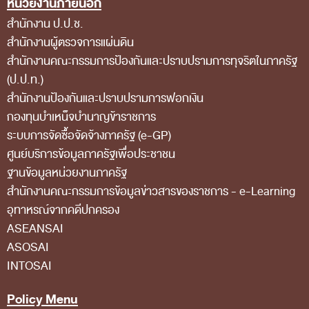
หน่วยงานภายนอก
การป้องกันการทุจริต
สำนักงาน ป.ป.ช.
การส่งเสริมความโปร่งใส
สำนักงานผู้ตรวจการแผ่นดิน
การเปิดโอกาสให้เกิดการมีส่วนร่วม
สำนักงานคณะกรรมการป้องกันและปราบปรามการทุจริตในภาครัฐ
(ป.ป.ท.)
การขับเคลื่อนจริยธรรม
สำนักงานป้องกันและปราบปรามการฟอกเงิน
รายงานผลการปฏิบัติงานประจำปี
กองทุนบำเหน็จบำนาญข้าราชการ
รายงานผลการดำเนินงานของ สตง.
ระบบการจัดซื้อจัดจ้างภาครัฐ (e-GP)
ศูนย์บริการข้อมูลภาครัฐเพื่อประชาชน
แผน/ผลการปฏิบัติงานและการใช้จ่าย
ฐานข้อมูลหน่วยงานภาครัฐ
แผนพัฒนาทรัพยากรบุคคล
สํานักงานคณะกรรมการข้อมูลข่าวสารของราชการ - e-Learning
รายงานการรับทรัพย์สินหรือประโยชน์อื่นใดโดย
อุทาหรณ์จากคดีปกครอง
ASEANSAI
ธรรมจรรยา
ASOSAI
รายงานของผู้สอบบัญชีและรายงานการเงินของ สตง.
INTOSAI
รายงานผลตามนโยบาย No Gift Policy
Policy Menu
คลังความรู้