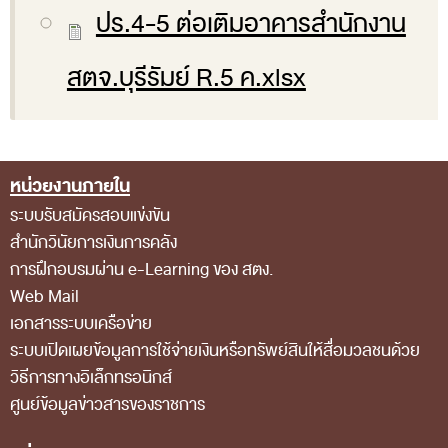
ปร.4-5 ต่อเติมอาคารสำนักงาน
สถิติการตรวจสอบรายงานการเงิน
ข้อมูลสาธารณะ
สตจ.บุรีรัมย์ R.5 ค.xlsx
ข่าวสารการจัดซื้อจัดจ้างของ สตง.
แผนการจัดซื้อจัดจ้าง
ประกาศประกวดราคา/ราคากลาง/ขายพัสดุเสื่อม
หน่วยงานภายใน
Footer Menu
สภาพ
ระบบรับสมัครสอบแข่งขัน
สำนักวินัยการเงินการคลัง
สรุปผลการจัดซื้อจัดจ้าง
การฝึกอบรมผ่าน e-Learning ของ สตง.
ข้อมูลสาระสำคัญในสัญญา
Web Mail
การรายงานผลการจัดซื้อจัดจ้าง หรือการจัดการ
เอกสารระบบเครือข่าย
ระบบเปิดเผยข้อมูลการใช้จ่ายเงินหรือทรัพย์สินให้สื่อมวลชนด้วย
พัสดุ
วิธีการทางอิเล็กทรอนิกส์
การประเมิน ITA
ศูนย์ข้อมูลข่าวสารของราชการ
ศูนย์ข้อมูลข่าวสารของราชการ