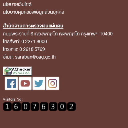
นโยบายเว็บไซต์
กฎหมายที่เกี่ยวข้อง
นโยบายคุ้มครองข้อมูลส่วนบุคคล
แนวทางการปฏิบัติงานตรวจสอบ
สำนักงานการตรวจเงินแผ่นดิน
บทความ/เอกสารเผยแพร่
ถนนพระรามที่ 6 แขวงพญาไท เขตพญาไท กรุงเทพฯ 10400
ภาพกิจกรรม
โทรศัพท์: 0 2271 8000
โทรสาร: 0 2618 5769
อินโฟกราฟิก
อีเมล: saraban@oag.go.th
ตอบข้อสอบถามของหน่วยรับตรวจ
รู้รักษ์เงินแผ่นดินกับ สตง.
สื่อวีดิทิศน์
วีดิทัศน์เกี่ยวกับ สตง.
สตง.ขอบอก
Visitors No :
ตอบข้อสอบถามตามมาตรา 57
รู้จัก สตง. กับน้องออดิต