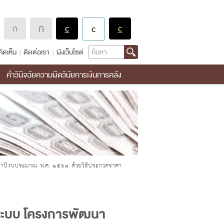
Search
ิดเห็น
ติดต่อเรา
ผังเว็บไซต์
คำวินิจฉัยความผิดวินัยการเงินการคลัง
จำปีงบประมาณ พ.ศ. ๒๕๖๘ ด้วยวิธีประกวดราคา
าระบบ โครงการพัฒนา