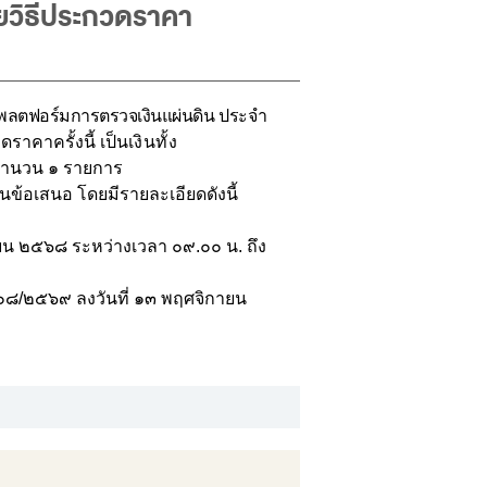
ยวิธีประกวดราคา
ลตฟอร์มการตรวจเงินแผ่นดิน ประจำ
ราคาครั้งนี้ เป็นเ
งินทั้ง
จำนวน ๑ รายการ
นข้อเสนอ โดยมีรายละเอียดดังนี้
ยน ๒๕๖๘ ระหว่างเวลา ๐๙.๐๐ น. ถึง
๐๐๘/๒๕๖๙ ลงวันที่ ๑๓ พฤศจิกายน