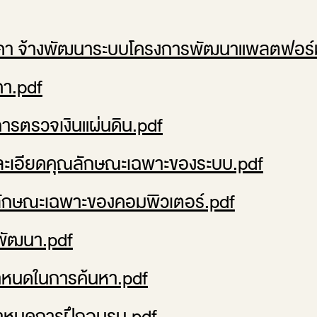
า จ้างพัฒนาระบบโครงการพัฒนาแพลตฟอร์
า.pdf
รตรวจเงินแผ่นดิน.pdf
เอียดคุณลักษณะเฉพาะของระบบ.pdf
กษณะเฉพาะของคอมพิวเตอร์.pdf
ัฒนา.pdf
หนดในการค้นหา.pdf