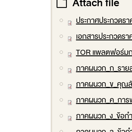
Attach file
ประกาศประกวดราค
เอกสารประกวดราค
TOR แพลตฟอร์มกา
ภาคผนวก_ก_รายละ
ภาคผนวก_ข_คุณลั
ภาคผนวก_ค_การพ
ภาคผนวก_ง_ข้อกำ