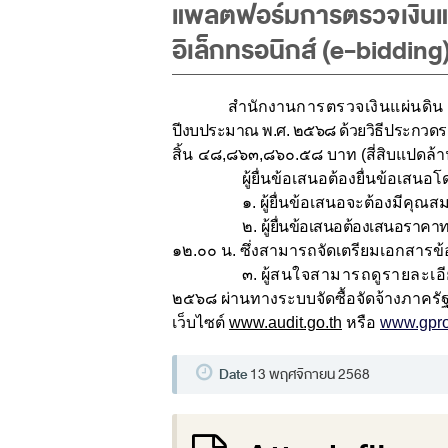
แพลตฟอร์มการตรวจเงินแผ
อิเล็กทรอนิกส์ (e-bidding
สำนักงา
นการตรวจเงินแผ่นดิน
ปีงบประมาณ พ.ศ. ๒๕๖๘ ด้วยวิธีประกวดราค
สิ้น
๔๘,๘๖๓,๘๖๐.๕๘ บาท (สี่สิบแปดล้
ผู้ยื่นข้อเสนอต้องยื่นข้อเส
๑. ผู้ยื่นข้อเสนอจะต้องมีคุ
๒.
ผู้ยื่นข้อเสนอต้องเสนอราคาท
๑๒.๐๐ น. ซึ่งสามารถจัดเตรียมเอกสารข้
๓.
ผู้สนใจสามารถดูรายละเ
๒๕๖๘ ผ่านทางระบบจัดซื้อจัดจ้างภาครัฐด้
เว็บไซต์
www.audit.go.th
หรือ
www.gpro
Date
13 พฤศจิกายน 2568