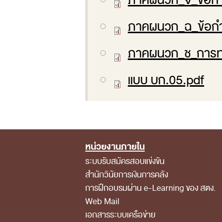
ภาคผนวก_จ_ข้อก
ภาคผนวก_ฉ_ข้อกำ
ภาคผนวก_ช_การท
แบบ บก.05.pdf
หน่วยงานภายใน
Footer Menu
ระบบรับสมัครสอบแข่งขัน
สำนักวินัยการเงินการคลัง
การฝึกอบรมผ่าน e-Learning ของ สตง.
Web Mail
เอกสารระบบเครือข่าย