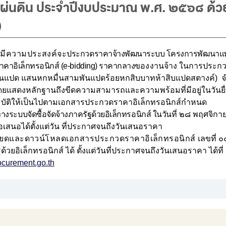
่นดิน ประจำปีงบประมาณ พ.ศ. ๒๕๖๘ ด้ว
)
 มีความประสงค์จะ
ประกวดราคาจ้างพัฒนาระบบ โครงการพัฒนาแพ
าอิเล็กทรอนิกส์ (e-bidding) ร
าคากลางข
อง
งานจ้าง
ใ
นการ
ประกวด
านแปด แสนหกหมื่นสามพันแปดร้อยหกสิบบาทห้าสิบแปดสตางค์) 
นอโดยแสดงหลักฐานถึงขีดความสามารถและความพร้อมที่มีอยู่ในวันยื่
ณสมบัติให้เป็นไปตามเอกสารประกวดราคาอิเล็กทรอนิกส์กำหนด
างระบบจัดซื้อจัดจ้างภาครัฐด้วยอิเล็กทรอนิกส์ ในวั
นที่ ๒๘ พฤศจิกา
อเสนอได้ตั้งแต่วัน ที่ประกาศจนถึงวันเสนอราคา
อียดและดาวน์โหลดเอกสารประกวดราคาอิเล็กทรอนิกส์
เลขที่ 
วยอิเล็กทรอนิกส์ ได้ ตั้งแต่วันที่ประกาศจนถึงวันเสนอราคา ได้ที่
curement.go.th