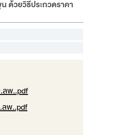
ูน ด้วยวิธีประกวดราคา
จ.ลพ..pdf
จ.ลพ..pdf