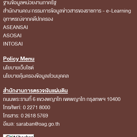
ฐานข้อมูลหน่วยงานภาครัฐ
สถิติการตรวจสอบรายงานการเงิน
สํานักงานคณะกรรมการข้อมูลข่าวสารของราชการ - e-Learning
อุทาหรณ์จากคดีปกครอง
ข้อมูลสาธารณะ
ASEANSAI
ข่าวสารการจัดซื้อจัดจ้างของ สตง.
ASOSAI
แผนการจัดซื้อจัดจ้าง
INTOSAI
ประกาศประกวดราคา/ราคากลาง/ขายพัสดุเสื่อม
Policy Menu
สภาพ
นโยบายเว็บไซต์
สรุปผลการจัดซื้อจัดจ้าง
นโยบายคุ้มครองข้อมูลส่วนบุคคล
ข้อมูลสาระสำคัญในสัญญา
สำนักงานการตรวจเงินแผ่นดิน
การรายงานผลการจัดซื้อจัดจ้าง หรือการจัดการ
ถนนพระรามที่ 6 แขวงพญาไท เขตพญาไท กรุงเทพฯ 10400
โทรศัพท์: 0 2271 8000
พัสดุ
โทรสาร: 0 2618 5769
การประเมิน ITA
อีเมล: saraban@oag.go.th
ศูนย์ข้อมูลข่าวสารของราชการ