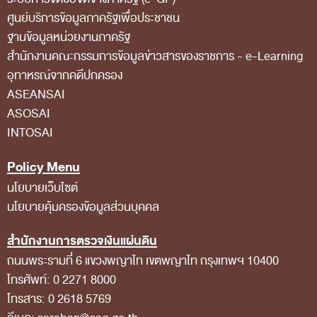
ศูนย์บริการข้อมูลภาครัฐเพื่อประชาชน
สถิติการตรวจสอบรายงานการเงิน
ฐานข้อมูลหน่วยงานภาครัฐ
ข้อมูลสาธารณะ
สํานักงานคณะกรรมการข้อมูลข่าวสารของราชการ - e-Learning
ข่าวสารการจัดซื้อจัดจ้างของ สตง.
อุทาหรณ์จากคดีปกครอง
ASEANSAI
แผนการจัดซื้อจัดจ้าง
ASOSAI
ประกาศประกวดราคา/ราคากลาง/ขายพัสดุเสื่อม
INTOSAI
สภาพ
Policy Menu
สรุปผลการจัดซื้อจัดจ้าง
นโยบายเว็บไซต์
ข้อมูลสาระสำคัญในสัญญา
นโยบายคุ้มครองข้อมูลส่วนบุคคล
การรายงานผลการจัดซื้อจัดจ้าง หรือการจัดการ
สำนักงานการตรวจเงินแผ่นดิน
พัสดุ
ถนนพระรามที่ 6 แขวงพญาไท เขตพญาไท กรุงเทพฯ 10400
การประเมิน ITA
โทรศัพท์: 0 2271 8000
โทรสาร: 0 2618 5769
ศูนย์ข้อมูลข่าวสารของราชการ