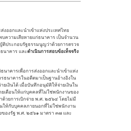
การส่งออกและนำเข้าแห่งประเทศไทย
บพบความเสียหายแก่ธนาคาร เป็นจำนวน
ติประกอบรัฐธรรมนูญว่
าด้วยการตรวจ
แก่ธนาคาร และ
ดำเนินการสอบข้อเท็จจริง
ธนาคารเพื่อการส่งออกและนำเข้าแห่ง
ัดการธนาคารในอดีตมาเป็นฐานอ้างอิงใน
ยเงินได้ เมื่อบันทึก
อนุมัติให้จ่ายเ
งินใน
ายเดือนให้แก่บุคคลที่ไม่ใช่พนักงานของ
าด้วยการเบิกจ่าย พ.ศ. ๒๕๖๔ โดยไม่มี
นให้กับบุคคลภายนอกที่ไม่ใช่พนักงาน
ังของรัฐ พ.ศ. ๒๕๖๑ มาตรา ๓๗ และ