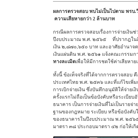
ผลการตรวจสอบ พบไม่เป็นไปตาม พรบ.ว
ความเสียหายกว่า 2 ล้านบาท
กรณีผลการตรวจสอบเรื่องการจ่ายเงินช่
ปีงบประมาณ พ.ศ. ๒๕๖๕ ที่ปรากฎในสื
เงิน ๒,๘๗๐,๖๕๐ บาท และอาศัยอำนาจ
เงินแผ่นดิน พ.ศ. ๒๕
๖๑ แจ้งคณะกรรมกา
ทางละเมิด
เพื่อให้มีการชดใช้ค่าเสียหา
ทั้งนี้ ข้อเท็จจริงที่ได้จากการตรวจสอบ 
ประเทศไทย พ.ศ. ๒๕๓๖ และที่แก้ไขเพิ่ม
การเบิกจ่ายเงิน ซึ่งบันทึกอนุมัติให้จ่าย
ครั้งแรกไม่
ถือเป็นข้อบังคับหรือระเบียบ
ธนาคาร เป็นการจ่ายเงินที่ไม่เป็นรายจ
ฐานของกฎหมาย ระเบียบ หรือข้อบังคับใ
ของธนาคารในปีงบประมาณ พ.ศ. ๒๕๖๕ จึ
มาตรา ๓๘ ประกอบมาตรา ๔๒ ก่อให้เกิ