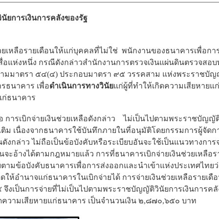
ินัยการเงินการคลังของรัฐ
วยเหลือรายเดือนให้แก่บุคคลที่ไม่ใช่ พนักงานของธนาคารเพื่อ
่อแห่งหนึ่ง กรณีดังกล่าวสำนักงานการตรวจเงินแผ่นดินตรวจสอ
ตามมาตรา ๕๔(๔) ประกอบมาตรา ๙๕ วรรคสาม แห่งพระราชบัญญั
รธนาคาร เพื่อ
ดำเนินการทางวินัย
แก่ผู้ที่ทำให้เกิดความเสียหาย
ยแก่ธนาคาร
คือ การเบิกจ่ายเงินช่วยเหลือดังกล่าว ไม่เป็นไป
ตามพระราชบัญญัติ
เติม เนื่องจากธนาคารใช้บันทึกภายในที่อนุมัติโดยกรรมการผู้จ
เงินดังกล่าว ไม่ถือเป็นข้อบังคับหรือระเบียบอันจะใช้เป็นแนวทางการจ่า
อันจะอ้างได้ตามกฎหมายแล้ว การที่ธนาคารเบิกจ่ายเงินช่วยเหลือร
่ายตามข้อบังคับธนาคารเพื่อการส่งออกและนำเข้าแห่งประเทศไทยว่
ดให้อำนาจแก่ธนาคารในเบิกจ่ายได้ การจ่ายเงินช่วยเหลือรายเดือ
งเป็นการจ่ายที่ไม่เป็นไปตามพระราชบัญญัติวินัยการเงินการคล
ดความเสียหายแก่ธนาคาร เป็นจำนวนเงิน ๒,๘๗๐,๖๕๐ บาท