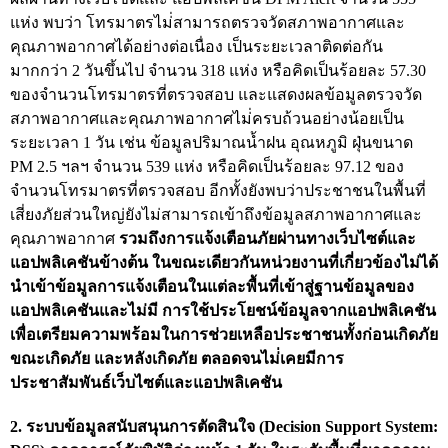
แห่ง พบว่า โทรมาตรไม่่สามารถตรวจวัดสภาพอากาศและ
กฎหมายที่เกี่ยวข้อง
คุณภาพอากาศได้อย่างต่อเนื่อง เป็นระยะเวลาติดต่อกัน
แนวทางการปฏิบัติงานตรวจสอบ
มากกว่า 2 วันขึ้นไป จำนวน 318 แห่ง หรือคิดเป็นร้อยละ 57.30
ของจำนวนโทรมาตรที่ตรวจสอบ และแสดงผลข้อมูลตรวจวัด
บทความ/เอกสารเผยแพร่
สภาพอากาศและคุณภาพอากาศไม่่ครบถ้วนอย่างน้อยเป็น
ภาพกิจกรรม
ระยะเวลา 1 วัน เช่น ข้อมูลปริมาณน้ำฝน อุณหภูมิ ฝุ่นขนาด
PM 2.5 ฯลฯ จำนวน 539 แห่ง หรือคิดเป็นร้อยละ 97.12 ของ
อินโฟกราฟิก
จำนวนโทรมาตรที่ตรวจสอบ อีกทั้งยังพบว่าประชาชนในพื้นที่
ตอบข้อสอบถามของหน่วยรับตรวจ
เสี่ยงภัยส่วนใหญ่ยังไม่สามารถเข้าถึงข้อมูลสภาพอากาศและ
คุณภาพอากาศ
รวมถึงการแจ้งเตือนภัยผ่านทางเว็บไซต์และ
รู้รักษ์เงินแผ่นดินกับ สตง.
แอปพลิเคชันข้างต้น ในขณะเดียวกันหน่วยงานที่เกี่ยวข้องไม่ได้
สื่อวีดิทิศน์
นำเข้าข้อมูลการแจ้งเตือนในแต่ละพื้นที่เข้าสู่ฐานข้อมูลของ
แอปพลิเคชันและไม่มี การใช้ประโยชน์ข้อมูลจากแอปพลิเคชัน
วีดิทัศน์เกี่ยวกับ สตง.
เพื่อเตรียมความพร้อมในการช่วยเหลือประชาชนทั้งก่อนเกิดภัย
สตง.ขอบอก
ขณะเกิดภัย และหลังเกิดภัย ตลอดจนไม่่เคยมีการ
ประชาสัมพันธ์เว็บไซต์และแอปพลิเคชัน
ตอบข้อสอบถามตามมาตรา 57
รู้จัก สตง. กับน้องออดิต
2. ระบบข้อมูลสนับสนุนการตัดสินใจ (Decision Support System: