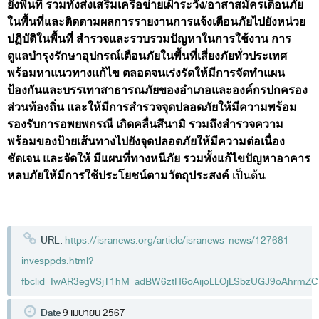
ยังพื้นที่
รวมทั้งส่งเสริมเครือข่ายเฝ้าระวัง/อาสาสมัครเตือนภัย
ในพื้นที่และติดตามผลการรายงานการแจ้งเตือนภัยไปยังหน่วย
ปฏิบัติในพื้นที่ สำรวจและรวบรวมปัญหาในการใช้งาน การ
ดูแลบำรุงรักษาอุปกรณ์เตือนภัยในพื้นที่เสี่ยงภัยทั่วประเทศ
พร้อมหาแนวทางแก้ไข ตลอดจนเร่งรัดให้มีการจัดทำแผน
ป้องกันและบรรเทาสาธารณภัยของอำเภอและองค์กรปกครอง
ส่วนท้องถิ่น และให้มีการสำรวจจุดปลอดภัยให้มีความพร้อม
รองรับการอพยพกรณี เกิดคลื่นสึนามิ รวมถึงสำรวจความ
พร้อมของป้ายเส้นทางไปยังจุดปลอดภัยให้มีความต่อเนื่อง
ชัดเจน และจัดให้ มีแผนที่ทางหนีภัย รวมทั้งแก้ไขปัญหาอาคาร
หลบภัยให้มีการใช้ประโยชน์ตามวัตถุประสงค์
เป็นต้น
URL:
https://isranews.org/article/isranews-news/127681-
invesppds.html?
fbclid=IwAR3egVSjT1hM_adBW6ztH6oAijoLLOjLSbzUGJ9oAhrmZC7
Date
9 เมษายน 2567