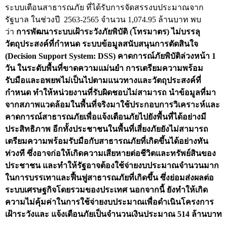
ระบบเตือนสาธารณภัย ที่ได้รับการ
จัดสรรงบประมาณจาก
สถิติการตรวจสอบรายงานการเงิน
รัฐบาล ในช่วงปี
2563-2565
จำนวน 1,074.95 ล้านบาท พบ
ว่า
การพัฒนาระบบเฝ้าระวังภัยพิบัติ (โทรมาตร) ไม่บรรลุ
ข้อมูลสาธารณะ
วัตถุประสงค์ที่กำหนด
ระบบข้อมูลสนับสนุนการตัดสินใจ
ข่าวสารการจัดซื้อจัดจ้างของ สตง.
(Decision Support System: DSS) คาดการณ์ภัยพิบัติล่วงหน้า 1
แผนการจัดซื้อจัดจ้าง
วัน ในระดับพื้นที่ขาดความแม่นยำ
การเตรียมความพร้อม
รับมือและอพยพไม่เป็นไปตามแนวทางและวัตถุประสงค์ที่
ประกาศประกวดราคา/ราคากลาง/ขายพัสดุเสื่อม
กำหนด
ทำให้หน่วยงานที่รับผิดชอบไม่สามารถ นำข้อมูลที่มา
สภาพ
จากสภาพแวดล้อมในพื้นที่จริงมาใช้ประกอบการวิเคราะห์และ
คาดการณ์สาธารณภัยเพื่อแจ้งเตือนภัยไปยังพื้นที่ได้อย่างมี
สรุปผลการจัดซื้อจัดจ้าง
ประสิทธิภาพ อีกทั้งประชาชนในพื้นที่เสี่ยงภัยยังไม่สามารถ
ข้อมูลสาระสำคัญในสัญญา
เตรียมความพร้อมรับมือกับสาธารณภัยที่เกิดขึ้นได้อย่างทัน
ท่วงที ซึ่งอาจก่อให้เกิดความเสียหายต่อชีวิตและทรัพย์สินของ
การรายงานผลการจัดซื้อจัดจ้าง หรือการจัดการ
ประชาชน และทำให้รัฐอาจต้องใช้จ่ายงบประมาณจำนวนมาก
พัสดุ
ในการบรรเทาและฟื้นฟูสาธารณภัยที่เกิดขึ้น ซึ่งย่อมส่งผลต่อ
ระบบเศรษฐกิจโดยรวมของประเทศ นอกจากนี้ ยังทำให้เกิด
การประเมิน ITA
ความไม่คุ้มค่าในการใช้จ่ายงบประมาณเพื่อดำเนินโครงการ
ศูนย์ข้อมูลข่าวสารของราชการ
เฝ้าระวังและ แจ้งเตือนภัยเป็นจำนวนเงินประมาณ 514 ล้านบาท