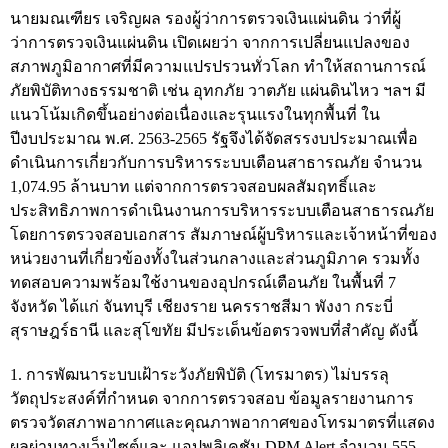
การป้องกันการทุจริต
นายมณเฑียร เจริญผล รองผู้ว่าการตรวจเงินแผ่นดิน ว่าที่ผู้
ว่าการตรวจเงินแผ่นดิน เปิดเผยว่า จากการเปลี่ยนแปลงของ
การส่งเสริมความโปร่งใส
สภาพภูมิอากาศที่มีความแปรปรวนทั่วโลก ทำให้สถานการณ์
การเปิดโอกาสให้เกิดการมีส่วนร่วม
ภัยพิบัติทางธรรมชาติ เช่น อุทกภัย วาตภัย แผ่นดินไหว ฯลฯ มี
แนวโน้มเกิดขึ้นอย่างต่อเนื่องและรุนแรงในทุกพื้นที่ ใน
การขับเคลื่อนจริยธรรม
ปีงบประมาณ พ.ศ. 2563-2565 รัฐจึงได้จัดสรรงบประมาณเพื่อ
รายงานผลการปฏิบัติงานประจำปี
ดำเนินการเกี่ยวกับการบริหารระบบเตือนสาธารณภัย จำนวน
1,074.95 ล้านบาท แต่จากการตรวจสอบผลสัมฤทธิ์และ
รายงานผลการดำเนินงานของ สตง.
ประสิทธิภาพการดำเนินงานการบริหารระบบเตือนสาธารณภัย
แผน/ผลการปฏิบัติงานและการใช้จ่าย
โดยการตรวจสอบเอกสาร สัมภาษณ์ผู้บริหารและเจ้าหน้าที่ของ
หน่วยงานที่เกี่ยวข้องทั้งในส่วนกลางและส่วนภูมิภาค รวมทั้ง
แผนพัฒนาทรัพยากรบุคคล
ทดสอบความพร้อมใช้งานของอุปกรณ์เตือนภัย ในพื้นที่ 7
รายงานการรับทรัพย์สินหรือประโยชน์อื่นใดโดย
จังหวัด ได้แก่ จันทบุรี เชียงราย นครราชสีมา พังงา กระบี่
ธรรมจรรยา
สุราษฎร์ธานี และสุโขทัย มีประเด็นข้อตรวจพบที่สำคัญ ดังนี้
รายงานของผู้สอบบัญชีและรายงานการเงินของ สตง.
1. การพัฒนาระบบเฝ้าระวังภัยพิบัติ (โทรมาตร) ไม่บรรลุ
วัตถุประสงค์ที่กำหนด จากการตรวจสอบ ข้อมูลรายงานการ
รายงานผลตามนโยบาย No Gift Policy
ตรวจวัดสภาพอากาศและคุณภาพอากาศของโทรมาตรที่แสดง
คลังความรู้
ผลผ่านทางเว็บไซต์และ แอปพลิเคชัน DPM Alert จำนวน 555