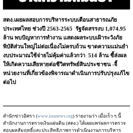
ส่วนกลาง
ส่วนภูมิภาค
สตง.เผยผลสอบการบริหารระบบเตือนสาธารณภัย
คณะกรรมการตรวจสอบของสำนักงานการตรวจเงิน
ประเทศไทย ช่วงปี 2563-2565 รัฐจัดสรรงบ 1,074.95
แผ่นดิน
ล้าน พบปัญหาการทำงาน แสดงผลระบบเฝ้าระวังภัย
พิบัติส่วนใหญ่ไม่ต่อเนื่องไม่ครบถ้วน ขาดความแม่นยำ
โครงสร้างคณะกรรมการตรวจสอบ
งบประมาณใช้จ่ายไม่คุ้มค่าแล้วกว่า 514 ล้าน ชี้ส่งผล
เอกสารที่เกี่ยวข้องกับคณะกรรมการตรวจสอบ
ให้เกิดความเสียหายต่อชีวิตทรัพย์สินประชาชน -จี้
คณะกรรมการมาตรฐานจริยธรรมของเจ้าหน้าที่และ
หน่วยงานที่เกี่ยวข้องพิจารณาดำเนินการปรับปรุงแก้ไข
บุคลากรอื่น
ต่อไป
โครงสร้างคณะกรรมการ
เอกสารที่เกี่ยวข้อง
ตราสัญลักษณ์ สตง.
สำนักข่าวอิศรา (
www.isranews.org
) รายงานว่า เมื่อเร็ว ๆ นี้
ผลการตรวจสอบ
สำนักงานการตรวจเงินแผ่นดิน (สตง.) ได้เผยแพร่ผลการตรวจ
สอบ
ผลสัมฤทธิ์และประสิทธิภาพการดำเนินงานการบริหาร
ผลการตรวจสอบที่สำคัญ