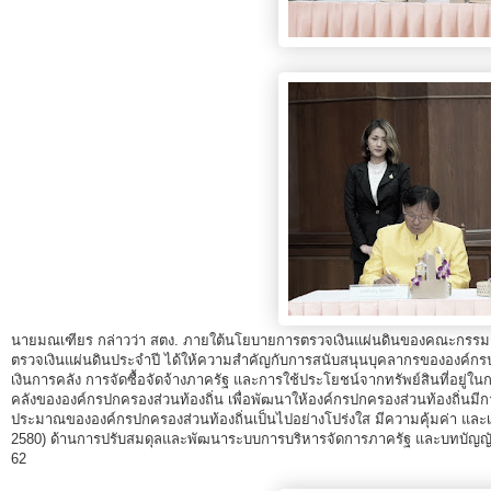
สถิติการตรวจสอบรายงานการเงิน
ข้อมูลสาธารณะ
ข่าวสารการจัดซื้อจัดจ้างของ สตง.
แผนการจัดซื้อจัดจ้าง
ประกาศประกวดราคา/ราคากลาง/ขายพัสดุเสื่อม
สภาพ
สรุปผลการจัดซื้อจัดจ้าง
ข้อมูลสาระสำคัญในสัญญา
นายมณเฑียร กล่าวว่า สตง. ภายใต้นโยบายการตรวจเงินแผ่นดินของคณะกรรม
การรายงานผลการจัดซื้อจัดจ้าง หรือการจัดการ
ตรวจเงินแผ่นดินประจำปี ได้ให้ความสำคัญกับการสนับสนุนบุคลากรขององค์กรปกค
เงินการคลัง การจัดซื้อจัดจ้างภาครัฐ และการใช้ประโยชน์จากทรัพย์สินที่อยู่ใ
พัสดุ
คลังขององค์กรปกครองส่วนท้องถิ่น เพื่อพัฒนาให้องค์กรปกครองส่วนท้องถิ่นมีกา
ประมาณขององค์กรปกครองส่วนท้องถิ่นเป็นไปอย่างโปร่งใส มีความคุ้มค่า และเกิ
การประเมิน ITA
2580) ด้านการปรับสมดุลและพัฒนาระบบการบริหารจัดการภาครัฐ และบทบัญญ
62
ศูนย์ข้อมูลข่าวสารของราชการ