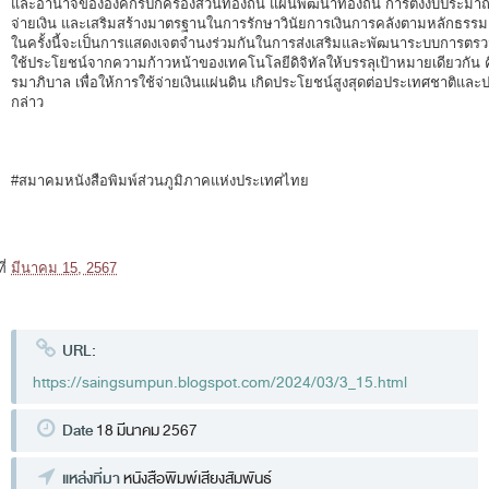
และอำนาจขององค์กรปกครองส่วนท้องถิ่น แผนพัฒนาท้องถิ่น การตั้งงบประมาณแล
คำถามที่พบบ่อย
จ่ายเงิน และเสริมสร้างมาตรฐานในการรักษาวินัยการเงินการคลังตามหลักธรรมา
ในครั้งนี้จะเป็นการแสดงเจตจำนงร่วมกันในการส่งเสริมและพัฒนาระบบการต
ดาวน์โหลดเอกสาร
ใช้ประโยชน์จากความก้าวหน้าของเทคโนโลยีดิจิทัลให้บรรลุเป้าหมายเดียวกัน ค
รมาภิบาล เพื่อให้การใช้จ่ายเงินแผ่นดิน เกิดประโยชน์สูงสุดต่อประเทศชาต
คำวินิจฉัยความผิดวินัยการเงินการคลัง
กล่าว
ดาวน์โหลด
#สมาคมหนังสือพิมพ์ส่วนภูมิภาคแห่งประเทศไทย
ที่
มีนาคม 15, 2567
URL:
https://saingsumpun.blogspot.com/2024/03/3_15.html
Date
18 มีนาคม 2567
แหล่งที่มา
หนังสือพิมพ์เสียงสัมพันธ์