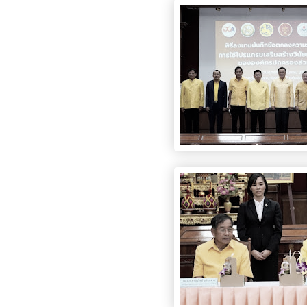
การป้องกันการทุจริต
การส่งเสริมความโปร่งใส
การเปิดโอกาสให้เกิดการมีส่วนร่วม
การขับเคลื่อนจริยธรรม
รายงานผลการปฏิบัติงานประจำปี
รายงานผลการดำเนินงานของ สตง.
แผน/ผลการปฏิบัติงานและการใช้จ่าย
แผนพัฒนาทรัพยากรบุคคล
รายงานการรับทรัพย์สินหรือประโยชน์อื่นใดโดย
ธรรมจรรยา
รายงานของผู้สอบบัญชีและรายงานการเงินของ สตง.
รายงานผลตามนโยบาย No Gift Policy
คลังความรู้