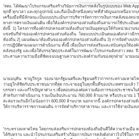
“สตง. ได้พัฒนาโปรแกรมเสริมสร้างวินัยการเงินการคลังในรูปแบบของ Web Applic
กฎหมายที่เกี่ยวข้อง
ทุกที่ ทุกเวลา และทุกอุปกรณ์ และถือเป็นอีกหนึ่งบทบาทที่สำคัญนอกเหนือจ
เครื่องมือที่มีลักษณะเป็นแบบประเมินการบริหารจัดการการเงินการคลังของหน่วยร
แนวทางการปฏิบัติงานตรวจสอบ
ทางการตรวจเงินแผ่นดิน เพื่อให้องค์กรปกครองส่วนท้องถิ่นสามารถใช้ประเมินตนเ
ดังนี้ 1) โครงการที่องค์กรปกครองส่วนท้องถิ่นจ่ายเงินอุดหนุนให้กับหน่วยงา
บทความ/เอกสารเผยแพร่
แข่งขันกีฬาขององค์กรปกครองส่วนท้องถิ่น โดยแบบประเมินตนเองดังกล่าวมีกร
ท้องถิ่น 2) แผนพัฒนาท้องถิ่นขององค์กรปกครองส่วนท้องถิ่น 3) การจัดทำงบป
ภาพกิจกรรม
การปฏิบัติตามแผนการดำเนินงาน ทั้งนี้ เพื่อเป็นการส่งเสริมและสนับสนุนให้องค
คลังของรัฐ และเพื่อให้บรรลุวัตถุประสงค์ในการพัฒนาโปรแกรมดังกล่าว สตง. จึง
อินโฟกราฟิก
ประสานความร่วมมือที่ชัดเจนบนฐานความประสงค์ร่วมกันของทุกฝ่าย” นายมณเ
ตอบข้อสอบถามของหน่วยรับตรวจ
รู้รักษ์เงินแผ่นดินกับ สตง.
นายอนุทิน ชาญวีรกูล รองนายกรัฐมนตรีและรัฐมนตรีว่าการกระทรวงมหาดไทย ก
ว่าอยู่ใกล้ชิดกับประชาชนมากที่สุด กระจายอยู่ในทุกพื้นที่ของประเทศรวมแล้
สื่อวีดิทิศน์
บรรเทา และแก้ไขปัญหาต่าง ๆ เพื่อตอบสนองต่อความต้องการของประชาชนในพื้นที่
สำหรับการดำเนินงาน รวมเป็นเงินประมาณ 760,000 ล้านบาท หรือประมาณ 1 ใ
วีดิทัศน์เกี่ยวกับ สตง.
สะสมรวมกันอีกไม่น้อยกว่า 600,000 ล้านบาท นอกจากนี้ องค์กรปกครองส่วนท้อง
ให้การบริหารราชการแผ่นดิน การจัดทำบริการสาธารณะ และการใช้จ่ายเงินงบ
สตง.ขอบอก
ตอบข้อสอบถามตามมาตรา 57
“กระทรวงมหาดไทย โดยกรมส่งเสริมการปกครองท้องถิ่นยินดีให้ความร่วมมือ ตลอ
รู้จัก สตง. กับน้องออดิต
ได้รับทราบ และนำโปรแกรมเสริมสร้างวินัยการเงินการคลังดังกล่าวไปใช้ในการปร