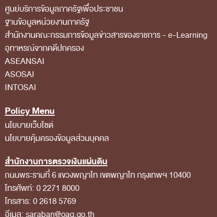
ศูนย์บริการข้อมูลภาครัฐเพื่อประชาชน
สถิติการตรวจสอบรายงานการเงิน
ฐานข้อมูลหน่วยงานภาครัฐ
ข้อมูลสาธารณะ
สํานักงานคณะกรรมการข้อมูลข่าวสารของราชการ - e-Learning
อุทาหรณ์จากคดีปกครอง
ข่าวสารการจัดซื้อจัดจ้างของ สตง.
ASEANSAI
แผนการจัดซื้อจัดจ้าง
ASOSAI
ประกาศประกวดราคา/ราคากลาง/ขายพัสดุเสื่อม
INTOSAI
สภาพ
Policy Menu
สรุปผลการจัดซื้อจัดจ้าง
นโยบายเว็บไซต์
ข้อมูลสาระสำคัญในสัญญา
นโยบายคุ้มครองข้อมูลส่วนบุคคล
การรายงานผลการจัดซื้อจัดจ้าง หรือการจัดการ
สำนักงานการตรวจเงินแผ่นดิน
พัสดุ
ถนนพระรามที่ 6 แขวงพญาไท เขตพญาไท กรุงเทพฯ 10400
โทรศัพท์: 0 2271 8000
การประเมิน ITA
โทรสาร: 0 2618 5769
ศูนย์ข้อมูลข่าวสารของราชการ
อีเมล: saraban@oag.go.th