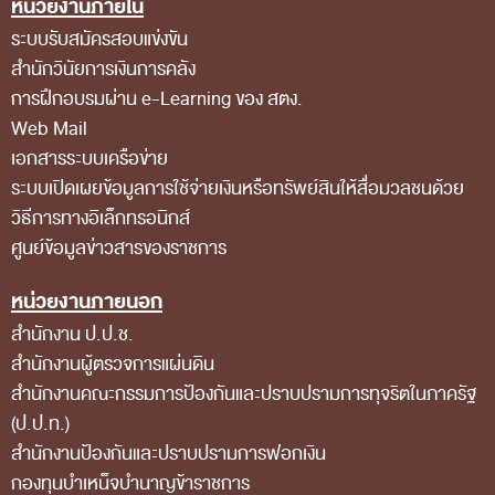
หน่วยงานภายใน
Footer Menu
ส่วนกลาง
ระบบรับสมัครสอบแข่งขัน
ส่วนภูมิภาค
สำนักวินัยการเงินการคลัง
การฝึกอบรมผ่าน e-Learning ของ สตง.
คณะกรรมการตรวจสอบของสำนักงานการตรวจเงิน
Web Mail
แผ่นดิน
เอกสารระบบเครือข่าย
โครงสร้างคณะกรรมการตรวจสอบ
ระบบเปิดเผยข้อมูลการใช้จ่ายเงินหรือทรัพย์สินให้สื่อมวลชนด้วย
เอกสารที่เกี่ยวข้องกับคณะกรรมการตรวจสอบ
วิธีการทางอิเล็กทรอนิกส์
ศูนย์ข้อมูลข่าวสารของราชการ
คณะกรรมการมาตรฐานจริยธรรมของเจ้าหน้าที่และ
บุคลากรอื่น
หน่วยงานภายนอก
โครงสร้างคณะกรรมการ
สำนักงาน ป.ป.ช.
สำนักงานผู้ตรวจการแผ่นดิน
เอกสารที่เกี่ยวข้อง
สำนักงานคณะกรรมการป้องกันและปราบปรามการทุจริตในภาครัฐ
ตราสัญลักษณ์ สตง.
(ป.ป.ท.)
ผลการตรวจสอบ
สำนักงานป้องกันและปราบปรามการฟอกเงิน
กองทุนบำเหน็จบำนาญข้าราชการ
ผลการตรวจสอบที่สำคัญ