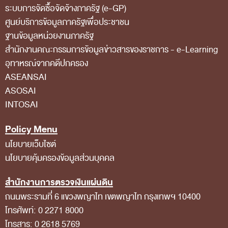
ระบบการจัดซื้อจัดจ้างภาครัฐ (e-GP)
สถิติการตรวจสอบรายงานการเงิน
ศูนย์บริการข้อมูลภาครัฐเพื่อประชาชน
ข้อมูลสาธารณะ
ฐานข้อมูลหน่วยงานภาครัฐ
สํานักงานคณะกรรมการข้อมูลข่าวสารของราชการ - e-Learning
ข่าวสารการจัดซื้อจัดจ้างของ สตง.
อุทาหรณ์จากคดีปกครอง
แผนการจัดซื้อจัดจ้าง
ASEANSAI
ประกาศประกวดราคา/ราคากลาง/ขายพัสดุเสื่อม
ASOSAI
INTOSAI
สภาพ
สรุปผลการจัดซื้อจัดจ้าง
Policy Menu
ข้อมูลสาระสำคัญในสัญญา
นโยบายเว็บไซต์
นโยบายคุ้มครองข้อมูลส่วนบุคคล
การรายงานผลการจัดซื้อจัดจ้าง หรือการจัดการ
พัสดุ
สำนักงานการตรวจเงินแผ่นดิน
ถนนพระรามที่ 6 แขวงพญาไท เขตพญาไท กรุงเทพฯ 10400
การประเมิน ITA
โทรศัพท์: 0 2271 8000
ศูนย์ข้อมูลข่าวสารของราชการ
โทรสาร: 0 2618 5769