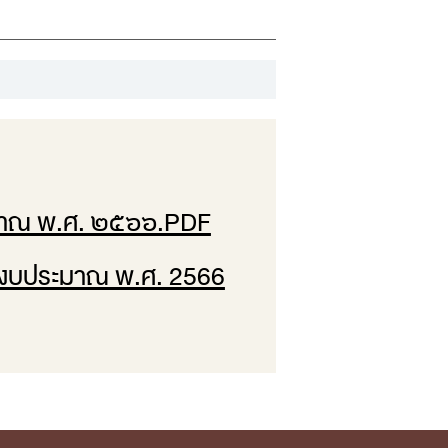
ระมาณ พ.ศ. ๒๕๖๖.PDF
ปีงบประมาณ พ.ศ. 2566