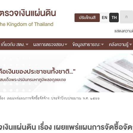
ปรับโทนสี
EN
TH
แสดงความค
เกี่ยวกับ สตง.
ผลการตรวจสอบ
ข้อมูลสาธารณะ
คลังความรู้
ื่อง เผยแพร่แผนการจัดซื้อจัดจ้าง ประจำปีงบประมาณ พ.ศ. ๒๕๖๖
ินแผ่นดิน เรื่อง เผยแพร่แผนการจัดซื้อจั