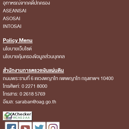
อุทาหรณ์จากคดีปกครอง
การป้องกันการทุจริต
ASEANSAI
การส่งเสริมความโปร่งใส
ASOSAI
การเปิดโอกาสให้เกิดการมีส่วนร่วม
INTOSAI
การขับเคลื่อนจริยธรรม
Policy Menu
รายงานผลการปฏิบัติงานประจำปี
นโยบายเว็บไซต์
รายงานผลการดำเนินงานของ สตง.
นโยบายคุ้มครองข้อมูลส่วนบุคคล
แผน/ผลการปฏิบัติงานและการใช้จ่าย
สำนักงานการตรวจเงินแผ่นดิน
แผนพัฒนาทรัพยากรบุคคล
ถนนพระรามที่ 6 แขวงพญาไท เขตพญาไท กรุงเทพฯ 10400
โทรศัพท์: 0 2271 8000
รายงานการรับทรัพย์สินหรือประโยชน์อื่นใดโดย
โทรสาร: 0 2618 5769
ธรรมจรรยา
อีเมล: saraban@oag.go.th
รายงานของผู้สอบบัญชีและรายงานการเงินของ สตง.
รายงานผลตามนโยบาย No Gift Policy
คลังความรู้