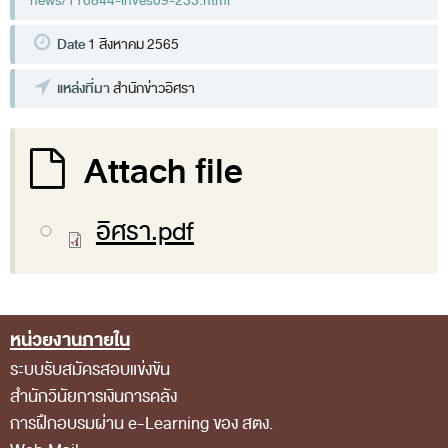
news/110844-inves09-233.html
ส่วนกลาง
Date
1 สิงหาคม 2565
ส่วนภูมิภาค
แหล่งที่มา
คณะกรรมการตรวจสอบของสำนักงานการตรวจเงิน
สำนักข่าวอิศรา
แผ่นดิน
Attach file
โครงสร้างคณะกรรมการตรวจสอบ
เอกสารที่เกี่ยวข้องกับคณะกรรมการตรวจสอบ
อิศรา.pdf
คณะกรรมการมาตรฐานจริยธรรมของเจ้าหน้าที่และ
บุคลากรอื่น
โครงสร้างคณะกรรมการ
เอกสารที่เกี่ยวข้อง
หน่วยงานภายใน
Footer Menu
ระบบรับสมัครสอบแข่งขัน
ตราสัญลักษณ์ สตง.
สำนักวินัยการเงินการคลัง
ผลการตรวจสอบ
การฝึกอบรมผ่าน e-Learning ของ สตง.
ผลการตรวจสอบที่สำคัญ