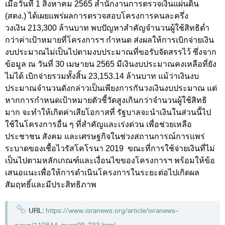
พระราชดำรัส รัชกาลที่ 9
เมื่อวันที่ 1 สิงหาคม 2565 สำนักงานการตรวจเงินแผ่นดิน
(สตง.) ได้เผยแพร่ผลการตรวจสอบโครงการคนละครึ่ง
ผู้บริหารสำนักงานการตรวจเงินแผ่นดิน
วงเงิน
213,300 ล้านบาท
พบปัญหาสำคัญจำนวนผู้ใช้สิทธิต่ำ
รองผู้ว่าการตรวจเงินแผ่นดิน
กว่าค่าเป้าหมายที่โครงการฯ กำหนด
ส่งผลให้การเบิกจ่ายเงิน
งบประมาณไม่เป็นไปตามงบประมาณที่ขอรับจัดสรรไว้ ซึ่งจาก
ผู้ตรวจเงินแผ่นดิน (สตภ.1-15)
ข้อมูล ณ วันที่ 30 เมษายน 2565 มีเงินงบประมาณคงเหลือที่ยัง
ที่ปรึกษาการตรวจเงินแผ่นดิน
ไม่ได้ เบิกจ่ายรวมทั้งสิ้น 23,153.14 ล้านบาท แม้ว่าเงินงบ
ประมาณจำนวนดังกล่าวเป็นเพียงการกันวงเงินงบประมาณ แต่
ผู้ช่วยผู้ว่าการตรวจเงินแผ่นดิน
หากการกำหนดเป้าหมายตัวชี้วัดสูงเกินกว่าจำนวนผู้ใช้สิทธิ
รองผู้ตรวจเงินแผ่นดิน (สตภ.1-15)
มาก จะทำให้เกิดค่าเสียโอกาสที่ รัฐบาลจะนำเงินในส่วนนี้ไป
ใช้ในโครงการอื่น ๆ ที่สำคัญและเร่งด่วน เพื่อช่วยเหลือ
ที่ปรึกษาประจำสำนักงาน
ประชาชน สังคม และเศรษฐกิจในช่วงสถานการณ์การแพร่
ผู้บริหารเทคโนโลยีสารสนเทศระดับสูง (CIO)
ระบาดของเชื้อไวรัสโคโรนา 2019
ขณะที่การใช้จ่ายเงินที่ไม่
เป็นไปตามหลักเกณฑ์และเงื่อนไขของโครงการฯ พร้อมให้ข้อ
หน้าที่และอำนาจ และการแบ่งส่วนราชการ
เสนอแนะเพื่อให้การดำเนินโครงการในระยะต่อไปเกิดผล
หน้าที่และอำนาจ
สัมฤทธิ์และมีประสิทธิภาพ
โครงสร้างหน่วยงาน
URL:
https://www.isranews.org/article/isranews-
ภาพรวม