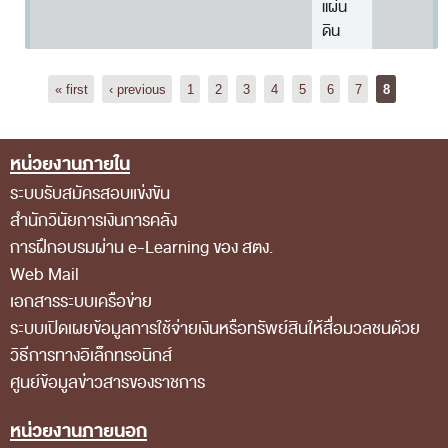
แผ่น
การป้องกันการทุจริต
ดิน
การส่งเสริมความโปร่งใส
การเปิดโอกาสให้เกิดการมีส่วนร่วม
« first
‹ previous
1
2
3
4
5
6
7
8
การขับเคลื่อนจริยธรรม
รายงานผลการปฏิบัติงานประจำปี
หน่วยงานภายใน
Footer Menu
รายงานผลการดำเนินงานของ สตง.
ระบบรับสมัครสอบแข่งขัน
สำนักวินัยการเงินการคลัง
แผน/ผลการปฏิบัติงานและการใช้จ่าย
การฝึกอบรมผ่าน e-Learning ของ สตง.
แผนพัฒนาทรัพยากรบุคคล
Web Mail
รายงานการรับทรัพย์สินหรือประโยชน์อื่นใดโดย
เอกสารระบบเครือข่าย
ระบบเปิดเผยข้อมูลการใช้จ่ายเงินหรือทรัพย์สินให้สื่อมวลชนด้วย
ธรรมจรรยา
วิธีการทางอิเล็กทรอนิกส์
รายงานของผู้สอบบัญชีและรายงานการเงินของ สตง.
ศูนย์ข้อมูลข่าวสารของราชการ
รายงานผลตามนโยบาย No Gift Policy
หน่วยงานภายนอก
คลังความรู้