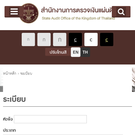
หน้าแรก
Main menu
เกี่ยวกับ คตง.
คณะกรรมการตรวจเงินแผ่นดิน
นโยบายการตรวจเงินแผ่นดิน
หลักเกณฑ์มาตรฐานเกี่ยวกับการตรวจเงินแผ่นดิน
ปรับโทนสี
EN
TH
เกี่ยวกับ ผตง.
ผู้ว่าการตรวจเงินแผ่นดิน
คุณอยู่ที่
หน้าหลัก
›
ระเบียบ
การบริหารและพัฒนาทรัพยากรบุคคล
เกี่ยวกับ สตง.
ระเบียบ
ประวัติสำนักงานการตรวจเงินแผ่นดิน
พรป. ว่าด้วยการตรวจเงินแผ่นดิน พ.ศ. 2561
หัวข้อ
แผนปฏิบัติราชการ ระยะ 5 ปี (พ.ศ. 2566 - 2570)
ประเภท