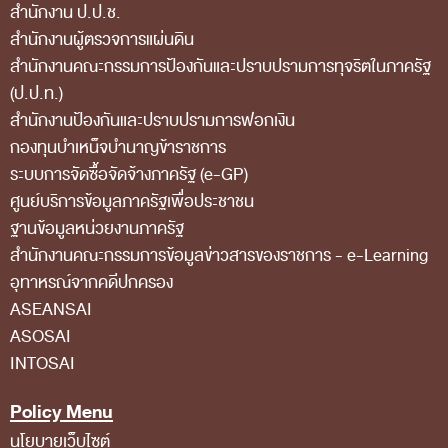
สำนักงาน ป.ป.ช.
กฎหมายที่เกี่ยวข้อง
สำนักงานผู้ตรวจการแผ่นดิน
แนวทางการปฏิบัติงานตรวจสอบ
สำนักงานคณะกรรมการป้องกันและปราบปรามการทุจริตในภาครัฐ
(ป.ป.ท.)
บทความ/เอกสารเผยแพร่
สำนักงานป้องกันและปราบปรามการฟอกเงิน
ภาพกิจกรรม
กองทุนบำเหน็จบำนาญข้าราชการ
อินโฟกราฟิก
ระบบการจัดซื้อจัดจ้างภาครัฐ (e-GP)
ศูนย์บริการข้อมูลภาครัฐเพื่อประชาชน
ตอบข้อสอบถามของหน่วยรับตรวจ
ฐานข้อมูลหน่วยงานภาครัฐ
รู้รักษ์เงินแผ่นดินกับ สตง.
สํานักงานคณะกรรมการข้อมูลข่าวสารของราชการ - e-Learning
สื่อวีดิทิศน์
อุทาหรณ์จากคดีปกครอง
ASEANSAI
วีดิทัศน์เกี่ยวกับ สตง.
ASOSAI
สตง.ขอบอก
INTOSAI
ตอบข้อสอบถามตามมาตรา 57
Policy Menu
รู้จัก สตง. กับน้องออดิต
นโยบายเว็บไซต์