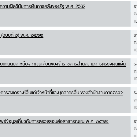
ยความผิดวินัยการเงินการคลังของรัฐ พ.ศ. 2562
ร
ก
แ
 (ฉบับที่ ๒) พ.ศ. ๒๕๖๒
ร
ก
แ
าตอบแทนนอกเหนือจากเงินเดือนของข้าราชการสำนักงานการตรวจเงินแผ่น
ร
ก
แ
อการสงเคราะห์อื่นแก่เจ้าหน้าที่และบุคลากรอื่น ของสำนักงานการตรวจ
ร
ก
แ
ผยแพร่ข้อมูลเกี่ยวกับการตรวจสอบต่อสาธารณชน พ.ศ. ๒๕๖๒
ร
ก
แ