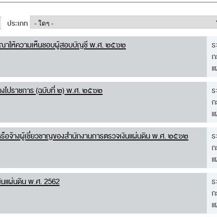
ประเภท
ารณาให้ความเห็นชอบผู้สอบบัญชี พ.ศ. ๒๕๖๒
ร
ก
แ
นทางไปราชการ (ฉบับที่ ๒) พ.ศ. ๒๕๖๒
ร
ก
แ
ษา หรือจ้างผู้เชี่ยวชาญของสำนักงานการตรวจเงินแผ่นดิน พ.ศ. ๒๕๖๒
ร
ก
แ
ินแผ่นดิน พ.ศ. 2562
ร
ก
แ