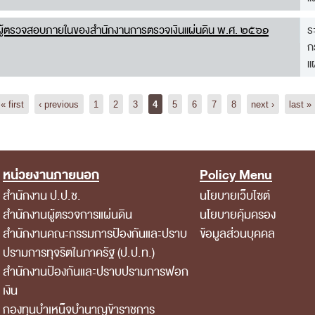
่ของผู้ตรวจสอบภายในของสำนักงานการตรวจเงินแผ่นดิน พ.ศ. ๒๕๖๑
ร
ก
แ
« first
‹ previous
1
2
3
4
5
6
7
8
next ›
last »
หน่วยงานภายนอก
Policy Menu
สำนักงาน ป.ป.ช.
นโยบายเว็บไซต์
สำนักงานผู้ตรวจการแผ่นดิน
นโยบายคุ้มครอง
สำนักงานคณะกรรมการป้องกันและปราบ
ข้อมูลส่วนบุคคล
ปรามการทุจริตในภาครัฐ (ป.ป.ท.)
สำนักงานป้องกันและปราบปรามการฟอก
เงิน
กองทุนบำเหน็จบำนาญข้าราชการ