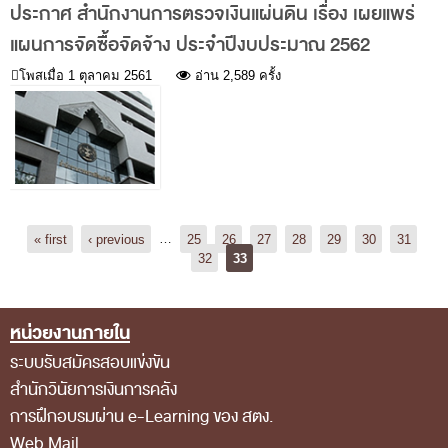
ประกาศ สำนักงานการตรวจเงินแผ่นดิน เรื่อง เผยแพร่
สถิติการตรวจสอบรายงานการเงิน
แผนการจัดซื้อจัดจ้าง ประจำปีงบประมาณ 2562
ข้อมูลสาธารณะ
โพสเมื่อ
1 ตุลาคม 2561
อ่าน 2,589 ครั้ง
ข่าวสารการจัดซื้อจัดจ้างของ สตง.
แผนการจัดซื้อจัดจ้าง
ประกาศประกวดราคา/ราคากลาง/ขายพัสดุเสื่อม
สภาพ
Pages
« first
‹ previous
…
25
26
27
28
29
30
31
สรุปผลการจัดซื้อจัดจ้าง
32
33
ข้อมูลสาระสำคัญในสัญญา
การรายงานผลการจัดซื้อจัดจ้าง หรือการจัดการ
หน่วยงานภายใน
Footer Menu
พัสดุ
ระบบรับสมัครสอบแข่งขัน
การประเมิน ITA
สำนักวินัยการเงินการคลัง
การฝึกอบรมผ่าน e-Learning ของ สตง.
ศูนย์ข้อมูลข่าวสารของราชการ
Web Mail