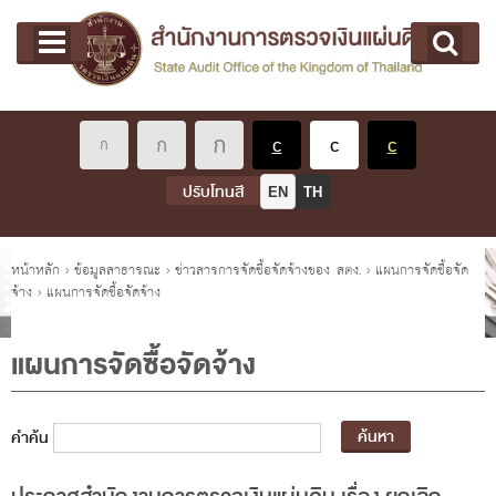
หน้าแรก
Main menu
เกี่ยวกับ คตง.
คณะกรรมการตรวจเงินแผ่นดิน
นโยบายการตรวจเงินแผ่นดิน
หลักเกณฑ์มาตรฐานเกี่ยวกับการตรวจเงินแผ่นดิน
ปรับโทนสี
EN
TH
เกี่ยวกับ ผตง.
ผู้ว่าการตรวจเงินแผ่นดิน
คุณอยู่ที่
หน้าหลัก
›
ข้อมูลสาธารณะ
›
ข่าวสารการจัดซื้อจัดจ้างของ สตง.
›
แผนการจัดซื้อจัด
จ้าง
›
แผนการจัดซื้อจัดจ้าง
การบริหารและพัฒนาทรัพยากรบุคคล
เกี่ยวกับ สตง.
แผนการจัดซื้อจัดจ้าง
ประวัติสำนักงานการตรวจเงินแผ่นดิน
พรป. ว่าด้วยการตรวจเงินแผ่นดิน พ.ศ. 2561
คำค้น
แผนปฏิบัติราชการ ระยะ 5 ปี (พ.ศ. 2566 - 2570)