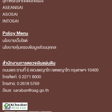
อุทาหรณ์จากคดีปกครอง
กฎหมายที่เกี่ยวข้อง
ASEANSAI
ASOSAI
แนวทางการปฏิบัติงานตรวจสอบ
INTOSAI
บทความ/เอกสารเผยแพร่
Policy Menu
ภาพกิจกรรม
นโยบายเว็บไซต์
อินโฟกราฟิก
นโยบายคุ้มครองข้อมูลส่วนบุคคล
ตอบข้อสอบถามของหน่วยรับตรวจ
รู้รักษ์เงินแผ่นดินกับ สตง.
สำนักงานการตรวจเงินแผ่นดิน
ถนนพระรามที่ 6 แขวงพญาไท เขตพญาไท กรุงเทพฯ 10400
สื่อวีดิทิศน์
โทรศัพท์: 0 2271 8000
วีดิทัศน์เกี่ยวกับ สตง.
โทรสาร: 0 2618 5769
สตง.ขอบอก
อีเมล: saraban@oag.go.th
ตอบข้อสอบถามตามมาตรา 57
รู้จัก สตง. กับน้องออดิต