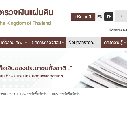
ปรับโทนสี
EN
TH
แสดงความค
เกี่ยวกับ สตง.
ผลการตรวจสอบ
ข้อมูลสาธารณะ
คลังความรู้
้างของ สตง.
›
แผนการจัดซื้อจัดจ้าง
›
แผนการจัดซื้อจัดจ้าง