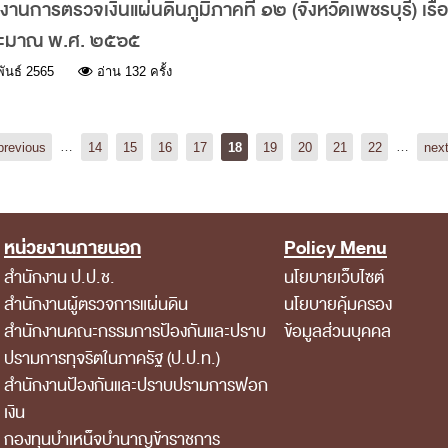
นการตรวจเงินแผ่นดินภูมิภาคที่ ๑๒ (จังหวัดเพชรบุรี) เรื่
ระมาณ พ.ศ. ๒๕๖๕
ันธ์ 2565
อ่าน 132 ครั้ง
previous
…
14
15
16
17
18
19
20
21
22
…
next
หน่วยงานภายนอก
Policy Menu
สำนักงาน ป.ป.ช.
นโยบายเว็บไซต์
สำนักงานผู้ตรวจการแผ่นดิน
นโยบายคุ้มครอง
สำนักงานคณะกรรมการป้องกันและปราบ
ข้อมูลส่วนบุคคล
ปรามการทุจริตในภาครัฐ (ป.ป.ท.)
สำนักงานป้องกันและปราบปรามการฟอก
เงิน
กองทุนบำเหน็จบำนาญข้าราชการ