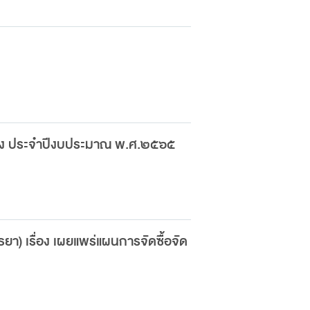
จ้าง ประจำปีงบประมาณ พ.ศ.๒๕๖๕
า) เรื่อง เผยแพร่แผนการจัดซื้อจัด