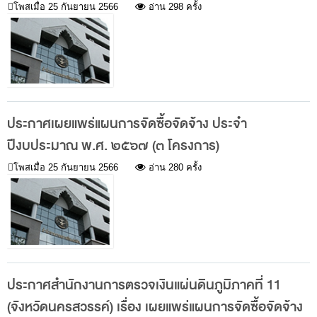
การป้องกันการทุจริต
โพสเมื่อ
25 กันยายน 2566
อ่าน 298 ครั้ง
การส่งเสริมความโปร่งใส
การเปิดโอกาสให้เกิดการมีส่วนร่วม
การขับเคลื่อนจริยธรรม
รายงานผลการปฏิบัติงานประจำปี
ประกาศเผยแพร่แผนการจัดซื้อจัดจ้าง ประจำ
รายงานผลการดำเนินงานของ สตง.
ปีงบประมาณ พ.ศ. ๒๕๖๗ (๓ โครงการ)
แผน/ผลการปฏิบัติงานและการใช้จ่าย
โพสเมื่อ
25 กันยายน 2566
อ่าน 280 ครั้ง
แผนพัฒนาทรัพยากรบุคคล
รายงานการรับทรัพย์สินหรือประโยชน์อื่นใดโดย
ธรรมจรรยา
รายงานของผู้สอบบัญชีและรายงานการเงินของ สตง.
ประกาศสำนักงานการตรวจเงินแผ่นดินภูมิภาคที่ 11
รายงานผลตามนโยบาย No Gift Policy
(จังหวัดนครสวรรค์) เรื่อง เผยแพร่แผนการจัดซื้อจัดจ้าง
คลังความรู้