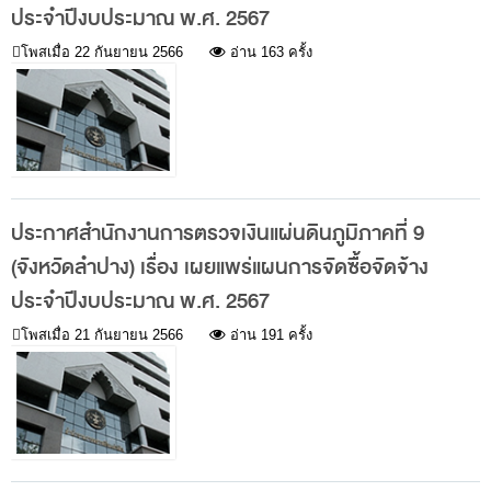
ประจำปีงบประมาณ พ.ศ. 2567
กฎหมายที่เกี่ยวข้อง
โพสเมื่อ
22 กันยายน 2566
อ่าน 163 ครั้ง
แนวทางการปฏิบัติงานตรวจสอบ
บทความ/เอกสารเผยแพร่
ภาพกิจกรรม
อินโฟกราฟิก
ตอบข้อสอบถามของหน่วยรับตรวจ
ประกาศสำนักงานการตรวจเงินแผ่นดินภูมิภาคที่ 9
(จังหวัดลำปาง) เรื่อง เผยแพร่แผนการจัดซื้อจัดจ้าง
รู้รักษ์เงินแผ่นดินกับ สตง.
ประจำปีงบประมาณ พ.ศ. 2567
สื่อวีดิทิศน์
โพสเมื่อ
21 กันยายน 2566
อ่าน 191 ครั้ง
วีดิทัศน์เกี่ยวกับ สตง.
สตง.ขอบอก
ตอบข้อสอบถามตามมาตรา 57
รู้จัก สตง. กับน้องออดิต