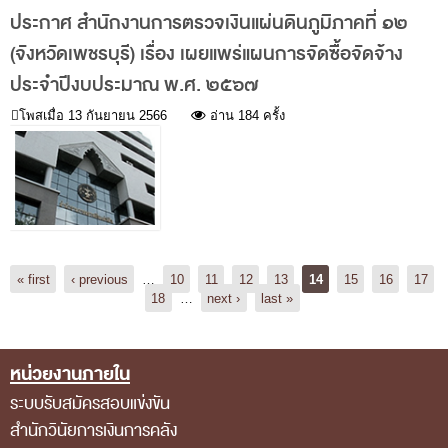
คำถามที่พบบ่อย
ประกาศ สำนักงานการตรวจเงินแผ่นดินภูมิภาคที่ ๑๒
ดาวน์โหลดเอกสาร
(จังหวัดเพชรบุรี) เรื่อง เผยแพร่แผนการจัดซื้อจัดจ้าง
ประจำปีงบประมาณ พ.ศ. ๒๕๖๗
คำวินิจฉัยความผิดวินัยการเงินการคลัง
ดาวน์โหลด
โพสเมื่อ
13 กันยายน 2566
อ่าน 184 ครั้ง
Pages
« first
‹ previous
…
10
11
12
13
14
15
16
17
18
…
next ›
last »
หน่วยงานภายใน
Footer Menu
ระบบรับสมัครสอบแข่งขัน
สำนักวินัยการเงินการคลัง