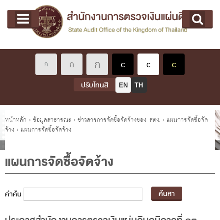
หน้าแรก
Main menu
เกี่ยวกับ คตง.
คณะกรรมการตรวจเงินแผ่นดิน
นโยบายการตรวจเงินแผ่นดิน
หลักเกณฑ์มาตรฐานเกี่ยวกับการตรวจเงินแผ่นดิน
ปรับโทนสี
EN
TH
เกี่ยวกับ ผตง.
ผู้ว่าการตรวจเงินแผ่นดิน
คุณอยู่ที่
หน้าหลัก
›
ข้อมูลสาธารณะ
›
ข่าวสารการจัดซื้อจัดจ้างของ สตง.
›
แผนการจัดซื้อจัด
จ้าง
›
แผนการจัดซื้อจัดจ้าง
การบริหารและพัฒนาทรัพยากรบุคคล
เกี่ยวกับ สตง.
แผนการจัดซื้อจัดจ้าง
ประวัติสำนักงานการตรวจเงินแผ่นดิน
พรป. ว่าด้วยการตรวจเงินแผ่นดิน พ.ศ. 2561
คำค้น
แผนปฏิบัติราชการ ระยะ 5 ปี (พ.ศ. 2566 - 2570)