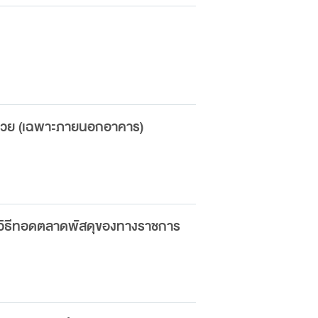
น่วย (เฉพาะภายนอกอาคาร)
ยวิธีทอดตลาดพัสดุของทางราชการ