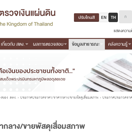
ปรับโทนสี
EN
TH
แสดงความค
เกี่ยวกับ สตง.
ผลการตรวจสอบ
ข้อมูลสาธารณะ
คลังความรู้
้างของ สตง.
›
ประกาศประกวดราคา/ราคากลาง/ขายพัสดุเสื่อมสภาพ
›
ประกาศประกวดราคา
กลาง/ขายพัสดุเสื่อมสภาพ