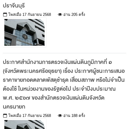
ปราจีนบุรี
กฎหมายที่เกี่ยวข้อง
โพสเมื่อ
17 กันยายน 2568
อ่าน 205 ครั้ง
แนวทางการปฏิบัติงานตรวจสอบ
บทความ/เอกสารเผยแพร่
ภาพกิจกรรม
อินโฟกราฟิก
ตอบข้อสอบถามของหน่วยรับตรวจ
ประกาศสำนักงานการตรวจเงินแผ่นดินภูมิภาคที่ ๑
(จังหวัดพระนครศรีอยุธยา) เรื่อง ประกาศผู้ชนะการเสนอ
รู้รักษ์เงินแผ่นดินกับ สตง.
ราคาขายทอดตลาดพัสดุชำรุด เสื่อมสภาพ หรือไม่จำเป็น
สื่อวีดิทิศน์
ต้องใช้ ในหน่วยงานของรัฐต่อไป ประจำปีงบประมาณ
วีดิทัศน์เกี่ยวกับ สตง.
พ.ศ. ๒๕๖๗ ของสำนักตรวจเงินแผ่นดินจังหวัด
สตง.ขอบอก
นครนายก
ตอบข้อสอบถามตามมาตรา 57
โพสเมื่อ
17 กันยายน 2568
อ่าน 188 ครั้ง
รู้จัก สตง. กับน้องออดิต