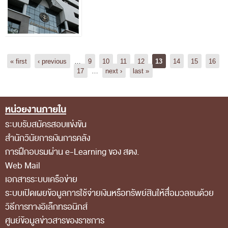
Pages
« first
‹ previous
…
9
10
11
12
13
14
15
16
17
…
next ›
last »
หน่วยงานภายใน
Footer Menu
ระบบรับสมัครสอบแข่งขัน
สำนักวินัยการเงินการคลัง
การฝึกอบรมผ่าน e-Learning ของ สตง.
Web Mail
เอกสารระบบเครือข่าย
ระบบเปิดเผยข้อมูลการใช้จ่ายเงินหรือทรัพย์สินให้สื่อมวลชนด้วย
วิธีการทางอิเล็กทรอนิกส์
ศูนย์ข้อมูลข่าวสารของราชการ